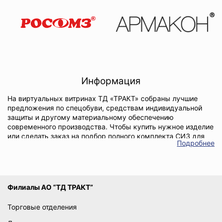
Информация
На виртуальных витринах ТД «ТРАКТ» собраны лучшие
предложения по спецобуви, средствам индивидуальной
защиты и другому материальному обеспечению
современного производства. Чтобы купить нужное изделие
или сделать заказ на подбор полного комплекта СИЗ для
Подробнее
работников определенного предприятия, вам достаточно
обратиться в наше представительство в Балаково и
озвучить свои пожелания. Специалисты регионального
офиса проанализируют потребности клиента, изучат
отраслевые требования и нормы, после чего сформируют
Филиалы АО “ТД ТРАКТ”
оптимальный набор средств индивидуальной защиты и
проследят за тем, чтобы отгрузка готовой партии прошла в
Торговые отделения
минимальные сроки.