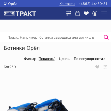
Орёл
Контакты
(4862) 44-30-31
Главная
/
Каталог
/
Спецобувь
/
Ботинки
Ботинки Орёл
Фильтр (
Показать
)
Цена
По популярности
Бот250