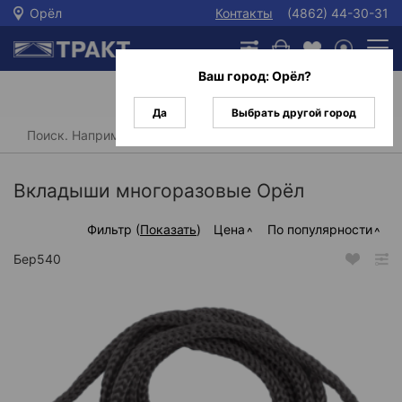
Орёл
Контакты
(4862) 44-30-31
Ваш город:
Орёл
?
Да
Выбрать другой город
Главная
/
Каталог
/
Защита головы, глаз и слуха
/
Вкладыши противошумные
/
Вкладыши многоразовые
Вкладыши многоразовые Орёл
Фильтр (
Показать
)
Цена
По популярности
Бер540