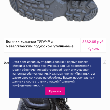
Ботинки кожаные ТЯГАЧ® с
3882.65 руб.
металлическим подноском утепленные
Купить
Этот сайт использует файлы cookie и сервис Яндекс
Бот196
Метрика для сбора технических данных посетителей в
целях обеспечения работоспособности и улучшения
качества обслуживания. Нажимая кнопку «Принять», вы
даете свое согласие на обработку Ваших персональных
данных в соответствии с нашей
Политикой
конфиденциальности
Принять