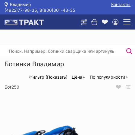
Владимир
Контакты
(4922)77-98-35, 8(800)301-43-35
Главная
/
Каталог
/
Спецобувь
/
Ботинки
Ботинки Владимир
Фильтр (
Показать
)
Цена
По популярности
Бот250