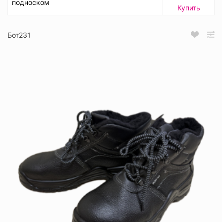
подноском
Купить
Бот231