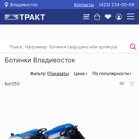
Владивосток
Контакты
(423) 234-00-09
Главная
/
Каталог
/
Спецобувь
/
Ботинки
Ботинки Владивосток
Фильтр (
Показать
)
Цена
По популярности
Бот250