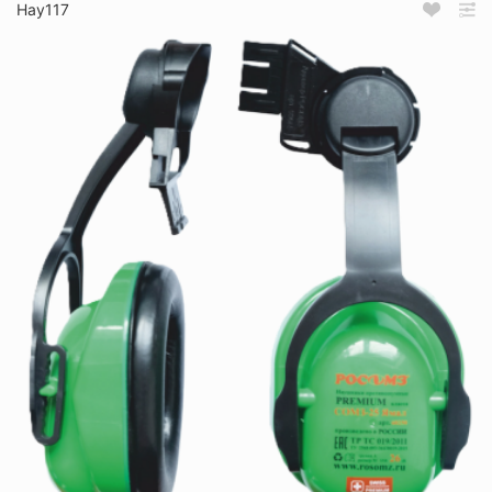
Нау117