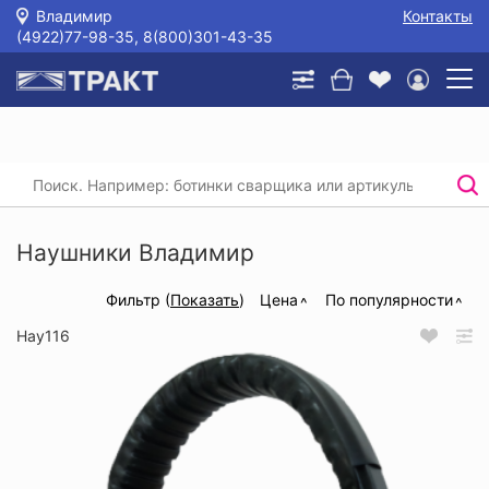
Владимир
Контакты
(4922)77-98-35, 8(800)301-43-35
Главная
/
Каталог
/
Защита головы, глаз и слуха
/
Наушники
Наушники Владимир
Фильтр (
Показать
)
Цена
По популярности
Нау116