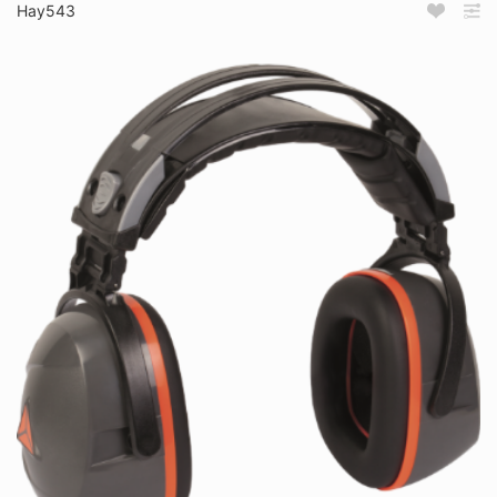
Нау543