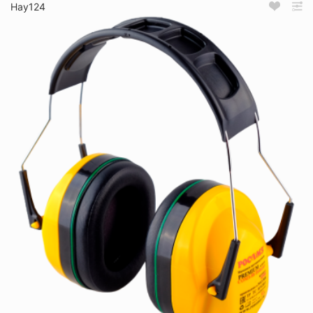
Нау124