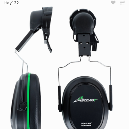
Нау132