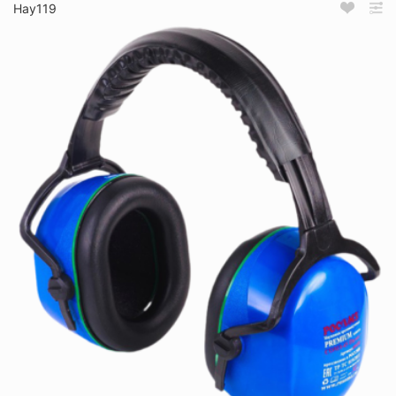
Нау119