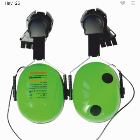
Нау126