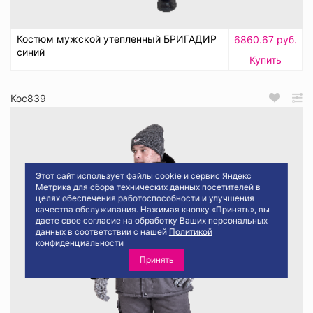
Костюм мужской утепленный БРИГАДИР
6860.67 руб.
синий
Купить
Кос839
Этот сайт использует файлы cookie и сервис Яндекс
Метрика для сбора технических данных посетителей в
целях обеспечения работоспособности и улучшения
качества обслуживания. Нажимая кнопку «Принять», вы
даете свое согласие на обработку Ваших персональных
данных в соответствии с нашей
Политикой
конфиденциальности
Принять