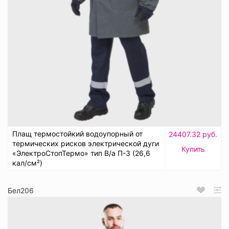
Плащ термостойкий водоупорный от
24407.32 руб.
термических рисков электрической дуги
Купить
«ЭлектроСтопТермо» тип В/а П-3 (26,6
кал/см²)
Бел206