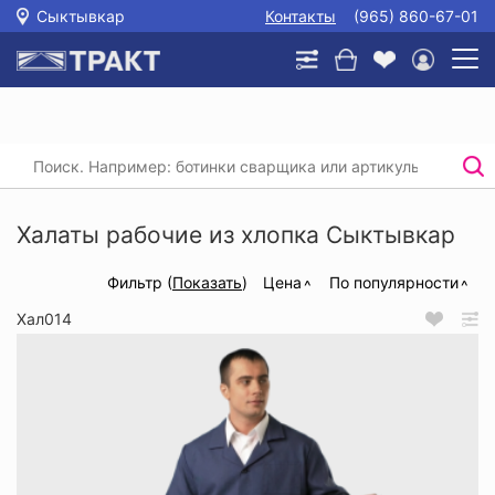
Сыктывкар
Контакты
(965) 860-67-01
Главная
/
Каталог
/
Спецодежда
/
Рабочие халаты
/
Халаты рабочие из хлопка
Халаты рабочие из хлопка Сыктывкар
Фильтр (
Показать
)
Цена
По популярности
Хал014