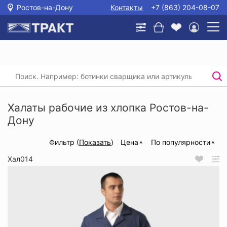
Ростов-на-Дону
Контакты
+7 (863) 204-08-07
Главная
/
Каталог
/
Спецодежда
/
Рабочие халаты
/
Халаты рабочие из хлопка
Халаты рабочие из хлопка Ростов-на-
Дону
Фильтр (
Показать
)
Цена
По популярности
Хал014