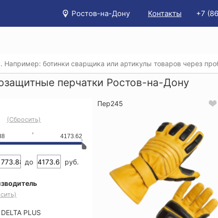
Ростов-на-Дону
Контакты
+7 (8
/
Каталог
/
Защита рук
/
Виброзащитные перчатки
озащитные перчатки Ростов-на-Дону
Пер245
(Сбросить)
88
4173.62
до
руб.
зводитель
сить)
DELTA PLUS