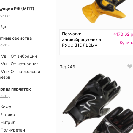
укция РФ (МПТ)
сить)
Да
Перчатки
4173.62 р
тные свойства
антивибрационные
Купит
РУССКИЕ ЛЬВЫ®
сить)
Мв - От вибрации
Ми - От истирания
Пер243
Мп - От проколов и
резов
риал перчаток
сить)
Кожа
Латекс
Нитрил
Полиуретан