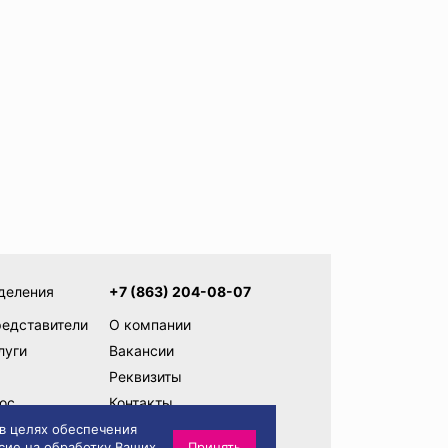
деления
+7 (863) 204-08-07
редставители
О компании
луги
Вакансии
Реквизиты
ос
Контакты
ам
Написать директору
 в целях обеспечения
сие на обработку Ваших
Принять