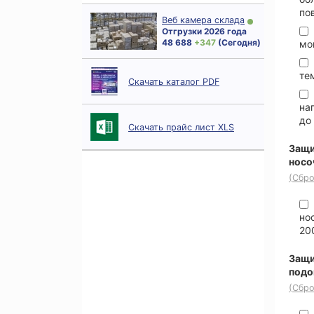
по
Веб камера склада
Отгрузки 2026 года
48 688
+ 347
(Сегодня)
мо
те
Скачать каталог PDF
на
до
Скачать прайс лист XLS
Защи
носо
(Сбро
но
20
Защи
под
(Сбро