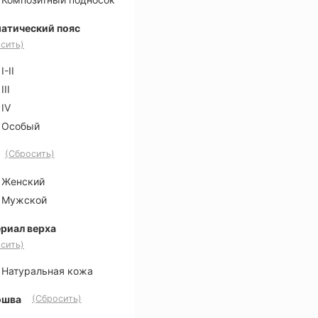
атический пояс
сить)
I-II
III
IV
Особый
(Сбросить)
Женский
Мужской
риал верха
сить)
Натуральная кожа
ошва
(Сбросить)