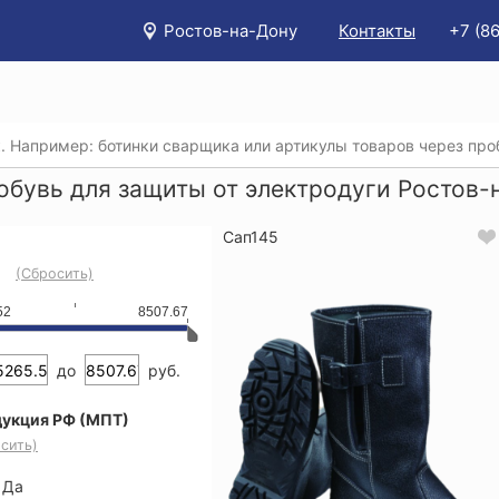
Ростов-на-Дону
Контакты
+7 (8
/
Каталог
/
Спецобувь
/
Спецобувь для защиты от электро
обувь для защиты от электродуги Ростов-
Сап145
(Сбросить)
52
8507.67
до
руб.
укция РФ (МПТ)
сить)
Да