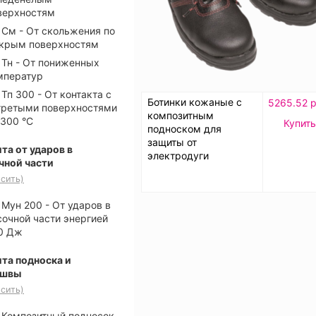
верхностям
См - От скольжения по
крым поверхностям
Тн - От пониженных
мператур
Тп 300 - От контакта с
Ботинки кожаные с
5265.52 р
гретыми поверхностями
композитным
 300 °С
Купить
подноском для
защиты от
та от ударов в
электродуги
чной части
сить)
Мун 200 - От ударов в
сочной части энергией
0 Дж
та подноска и
ошвы
сить)
Композитный подносок