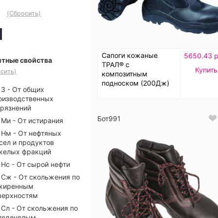
(Сбросить)
Сапоги кожаные
5650.43 р
тные свойства
ТРАЛ® с
Купить
сить)
композитным
подноском (200Дж)
З - От общих
оизводственных
грязнений
Бот991
Ми - От истирания
Нм - От нефтяных
сел и продуктов
желых фракций
Нс - От сырой нефти
Сж - От скольжения по
жиренным
верхностям
Сл - От скольжения по
леденелым