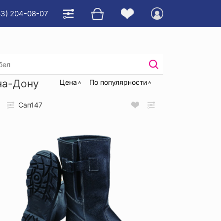
63) 204-08-07
дуги
на-Дону
Цена
По популярности
Сап147