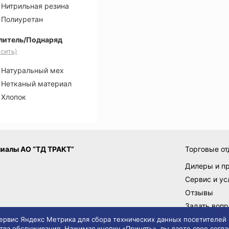
Нитрильная резина
Полиуретан
литель/Поднаряд
сить)
Натуральный мех
Нетканый материал
Хлопок
иалы АО “ТД ТРАКТ”
Торговые от
Дилеры и п
Сервис и ус
Отзывы
Задать вопр
Поставщик
 сервис Яндекс Метрика для сбора технических данных посетителей
тва обслуживания. Нажимая кнопку «Принять», вы даете свое согла