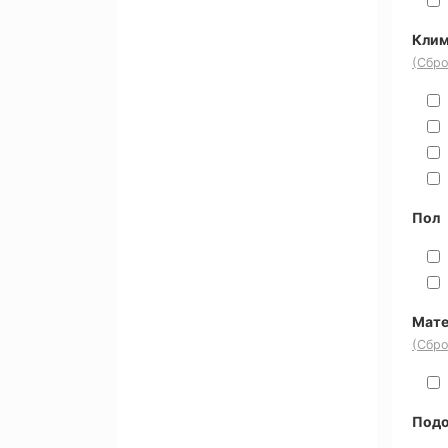
Клим
(Сбро
Пол
Мате
(Сбро
Под