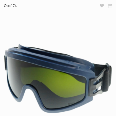
Очк174