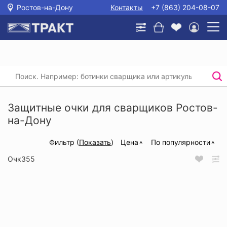
Ростов-на-Дону
Контакты
+7 (863) 204-08-07
Главная
/
Каталог
/
Защита головы, глаз и слуха
/
Защитные очки для сварщиков
Защитные очки для сварщиков Ростов-
на-Дону
Фильтр (
Показать
)
Цена
По популярности
Очк355