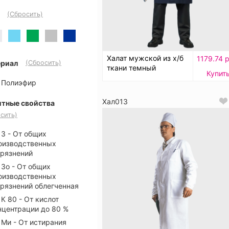
(Сбросить)
Халат мужской из х/б
1179.74 р
риал
(Сбросить)
ткани темный
Купит
Полиэфир
Хал013
тные свойства
сить)
З - От общих
оизводственных
грязнений
Зо - От общих
оизводственных
грязнений облегченная
К 80 - От кислот
нцентрации до 80 %
Ми - От истирания