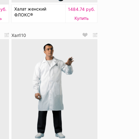
Халат женский
руб.
1484.74 руб.
ФЛОКС®
ь
Купить
Хал110