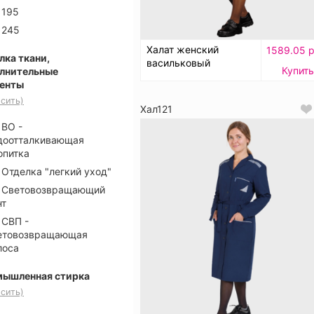
195
245
Халат женский
1589.05 р
лка ткани,
васильковый
Купить
лнительные
енты
сить)
Хал121
ВО -
доотталкивающая
опитка
Отделка "легкий уход"
Световозвращающий
нт
СВП -
етовозвращающая
лоса
ышленная стирка
сить)