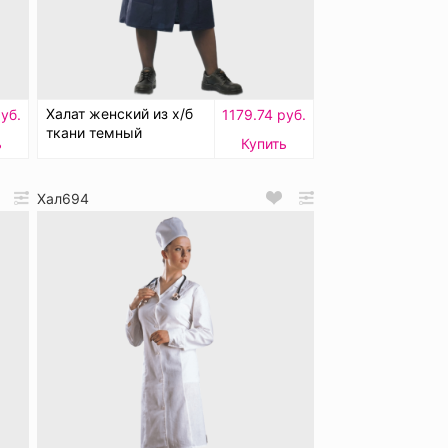
Халат женский из х/б
уб.
1179.74 руб.
ткани темный
ь
Купить
Хал694