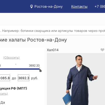
Ростов-на-Дону
Контакты
+7 (8
/
Каталог
/
Спецодежда
/
Рабочие халаты
чие халаты Ростов-на-Дону
Хал014
(Сбросить)
8
3692.33
до
руб.
укция РФ (МПТ)
сить)
Да