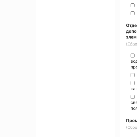
Отде
допо
элем
(Сбро
во
пр
ка
св
по
Пром
(Сбро