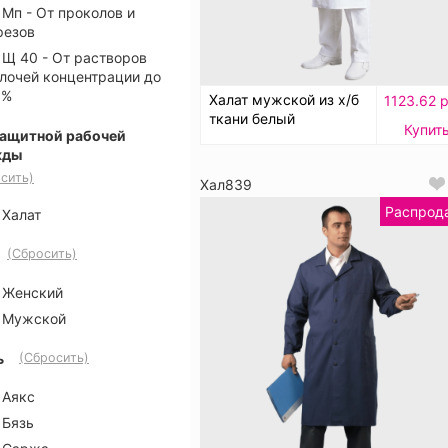
Мп - От проколов и
резов
Щ 40 - От растворов
лочей концентрации до
 %
Халат мужской из х/б
1123.62 р
ткани белый
Купит
защитной рабочей
жды
сить)
Хал839
Распрод
Халат
(Сбросить)
Женский
Мужской
ь
(Сбросить)
Аякс
Бязь