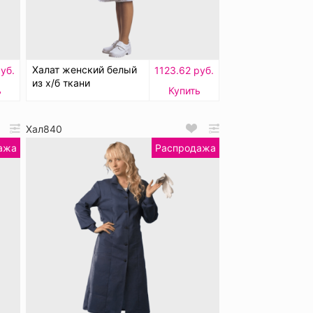
Халат женский белый
уб.
1123.62 руб.
из х/б ткани
ь
Купить
Хал840
ажа
Распродажа