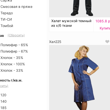
Саржа
Смесовая в пряже
Тередо
ТИ-СИ
Халат мужской темный
1085.8 р
из х/б ткани
Томбой
Купит
ав
(Сбросить)
Хал225
Полиэфир - 65%
Полиэфир - 67%
Хлопок - 35%
Хлопок - 100%
Хлопок - 33%
ность г/кв.м.
сить)
120
140
185