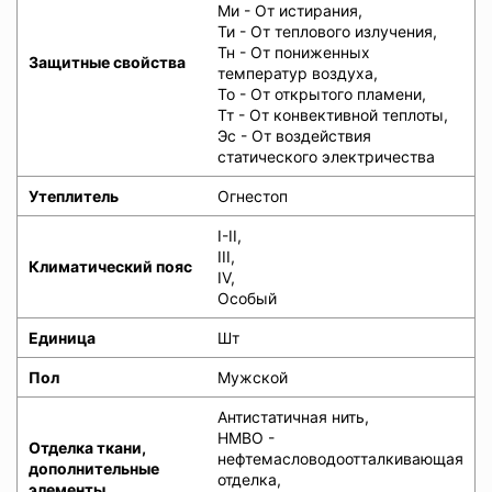
Ми - От истирания,
Ти - От теплового излучения,
Тн - От пониженных
Защитные свойства
температур воздуха,
То - От открытого пламени,
Тт - От конвективной теплоты,
Эс - От воздействия
статического электричества
Утеплитель
Огнестоп
I-II,
III,
Климатический пояс
IV,
Особый
Единица
Шт
Пол
Мужской
Антистатичная нить,
НМВО -
Отделка ткани,
нефтемасловодоотталкивающая
дополнительные
отделка,
элементы