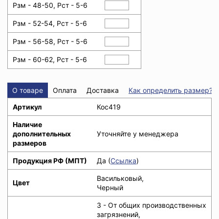
Рзм - 48-50, Рст - 5-6
Рзм - 52-54, Рст - 5-6
Рзм - 56-58, Рст - 5-6
Рзм - 60-62, Рст - 5-6
О товаре
Оплата
Доставка
Как определить размер?
Артикул
Кос419
Наличие
дополнительных
Уточняйте у менеджера
размеров
Продукция РФ (МПТ)
Да (
Ссылка
)
Васильковый,
Цвет
Черный
З - От общих производственных
загрязнений,