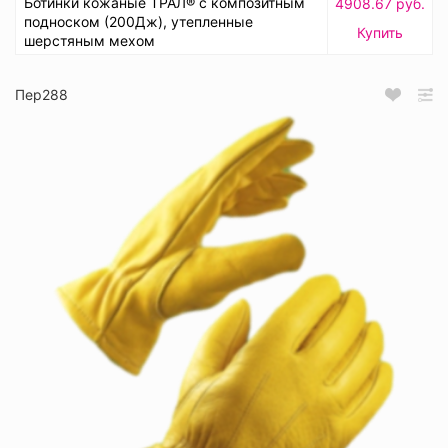
Ботинки кожаные ТРАЛ® с композитным
4908.67 руб.
подноском (200Дж), утепленные
Купить
шерстяным мехом
Пер288