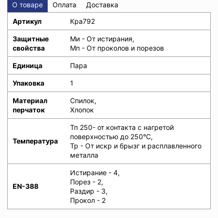
О товаре
Оплата
Доставка
Артикул
Кра792
Защитные
Ми - От истирания,
свойства
Мп - От проколов и порезов
Единица
Пара
Упаковка
1
Материал
Спилок,
перчаток
Хлопок
Тп 250- от контакта с нагретой
поверхностью до 250°C,
Температура
Тр - От искр и брызг и расплавленного
металла
Истирание - 4,
Порез - 2,
EN-388
Раздир - 3,
Прокол - 2