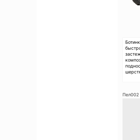
Ботинк
быстр
застеж
компо
поднос
шерст
Пел002