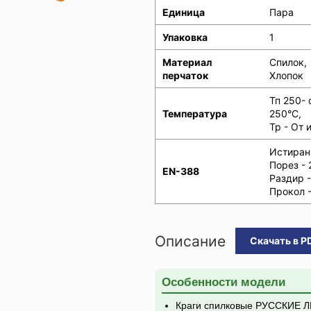
Единица
Пара
Упаковка
1
Материал
Спилок,
перчаток
Хлопок
Тп 250- 
Температура
250°C,
Тр - От 
Истирани
Порез - 
EN-388
Раздир -
Прокол -
Описание
Скачать в P
Особенности модели
Краги спилковые РУССКИЕ Л