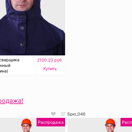
сварщика
2100.23 руб.
енный
Купить
ина)
родажа!
6
Брю_046
Распродажа
Рас