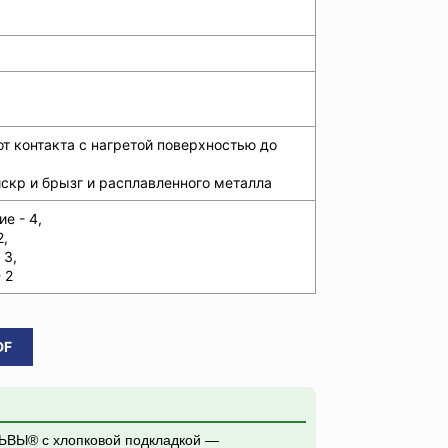
от контакта с нагретой поверхностью до
искр и брызг и расплавленного металла
е - 4,
2,
 3,
 2
DF
ЬВЫ® с хлопковой подкладкой —