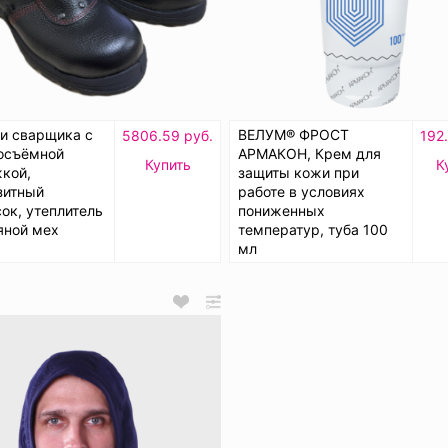
и сварщика с
ВЕЛУМ® ФРОСТ
5806.59 руб.
192
осъёмной
АРМАКОН, Крем для
Купить
К
кой,
защиты кожи при
зитный
работе в условиях
ок, утеплитель
пониженных
яной мех
температур, туба 100
мл