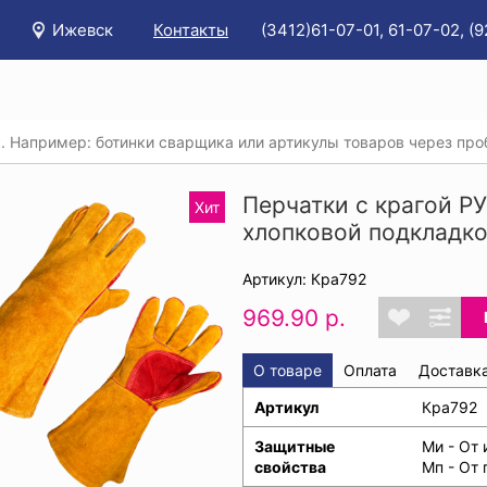
Ижевск
Контакты
(3412)61-07-01, 61-07-02, (
/
Каталог
/
Защита рук
/
Купить перчатки рабочие кожаны
тки с крагой РУССКИЕ ЛЬВЫ® спилковые с хлопковой подкладк
Перчатки с крагой 
Хит
хлопковой подкладко
Артикул: Кра792
969.90 р.
О товаре
Оплата
Доставк
Артикул
Кра792
Защитные
Ми - От 
свойства
Мп - От 