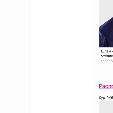
Шлем 
утепл
(пелер
Расп
Кур_04