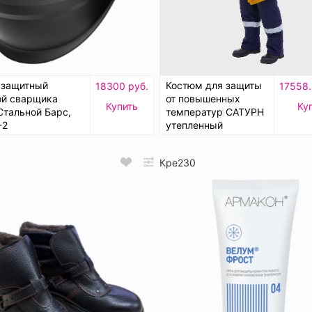
 защитный
Костюм для защиты
18300 руб.
17558.
ой сварщика
от повышенных
Купить
Ку
Стальной Барс,
температур САТУРН
-2
утепленный
Кре230