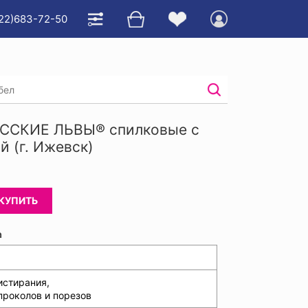
922)683-72-50
е
/
ой
РУССКИЕ ЛЬВЫ® спилковые с
й (г. Ижевск)
КУПИТЬ
а
истирания,
проколов и порезов