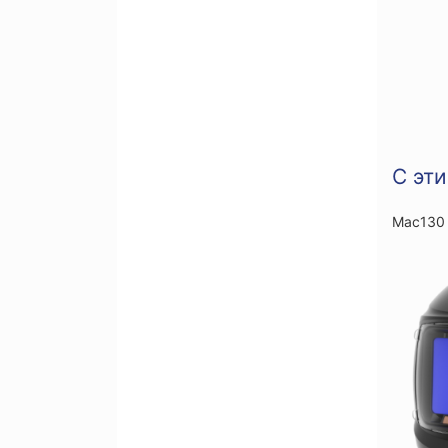
С эт
Мас130