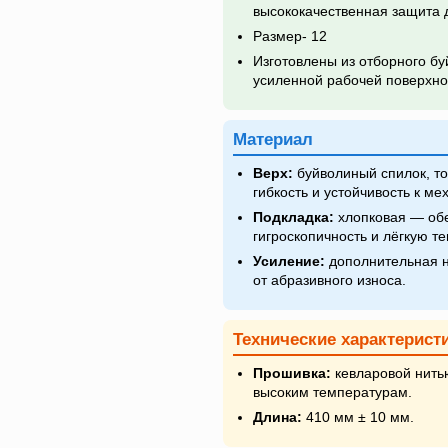
высококачественная защита 
Размер- 12
Изготовлены из отборного бу
усиленной рабочей поверхно
Материал
Верх:
буйволиный спилок, то
гибкость и устойчивость к м
Подкладка:
хлопковая — обе
гигроскопичность и лёгкую т
Усиление:
дополнительная н
от абразивного износа.
Технические характерист
Прошивка:
кевларовой нитью
высоким температурам.
Длина:
410 мм ± 10 мм.