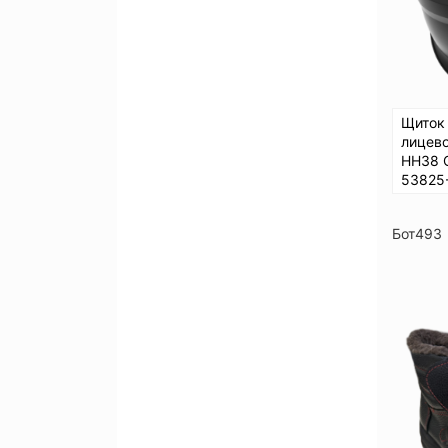
Щиток
лицев
НН38 
53825
Бот493