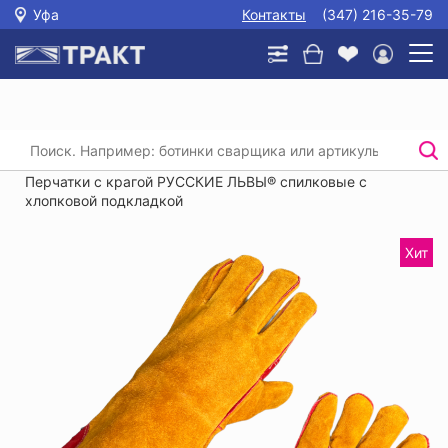
Уфа
Контакты
(347) 216-35-79
Главная
/
Каталог
/
Защита рук
/
Купить перчатки рабочие кожаные
/
Перчатки с крагой РУССКИЕ ЛЬВЫ® спилковые с
хлопковой подкладкой
Хит