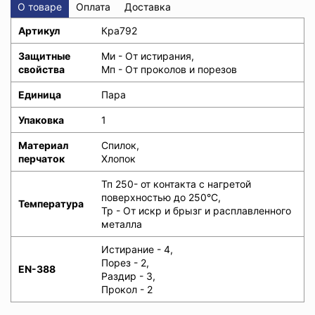
О товаре
Оплата
Доставка
Артикул
Кра792
Защитные
Ми - От истирания,
свойства
Мп - От проколов и порезов
Единица
Пара
Упаковка
1
Материал
Спилок,
перчаток
Хлопок
Тп 250- от контакта с нагретой
поверхностью до 250°C,
Температура
Тр - От искр и брызг и расплавленного
металла
Истирание - 4,
Порез - 2,
EN-388
Раздир - 3,
Прокол - 2