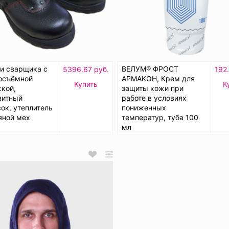
и сварщика с
ВЕЛУМ® ФРОСТ
5396.67 руб.
192
осъёмной
АРМАКОН, Крем для
Купить
К
кой,
защиты кожи при
зитный
работе в условиях
ок, утеплитель
пониженных
яной мех
температур, туба 100
мл