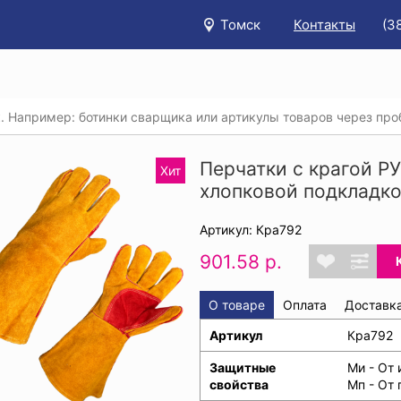
Томск
Контакты
(3
/
Каталог
/
Защита рук
/
Купить перчатки рабочие кожаны
тки с крагой РУССКИЕ ЛЬВЫ® спилковые с хлопковой подкладк
Перчатки с крагой 
Хит
хлопковой подкладкой
Артикул: Кра792
901.58 р.
О товаре
Оплата
Доставк
Артикул
Кра792
Защитные
Ми - От 
свойства
Мп - От 