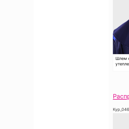
Шлем 
утепле
Расп
Кур_04