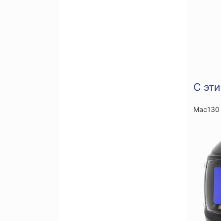
С эт
Мас130