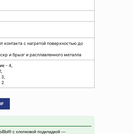
от контакта с нагретой поверхностью до
искр и брызг и расплавленного металла
е - 4,
2,
 3,
 2
DF
ЬВЫ® с хлопковой подкладкой —