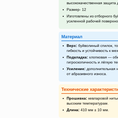
высококачественная защита 
Размер- 12
Изготовлены из отборного бу
усиленной рабочей поверхно
Материал
Верх:
буйволиный спилок, то
гибкость и устойчивость к м
Подкладка:
хлопковая — обе
гигроскопичность и лёгкую т
Усиление:
дополнительная н
от абразивного износа.
Технические характерист
Прошивка:
кевларовой нитью
высоким температурам.
Длина:
410 мм ± 10 мм.