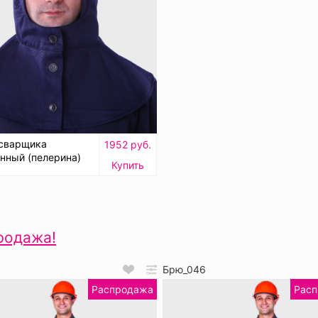
сварщика
1952 руб.
нный (пелерина)
Купить
родажа!
6
Брю_046
Распродажа
Рас