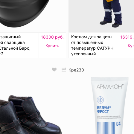
 защитный
Костюм для защиты
18300 руб.
16319.
ой сварщика
от повышенных
Купить
Ку
Стальной Барс,
температур САТУРН
-2
утепленный
Кре230