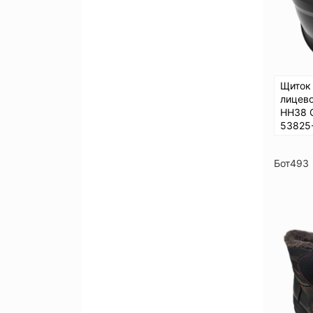
Щиток
лицев
НН38 
53825
Бот493