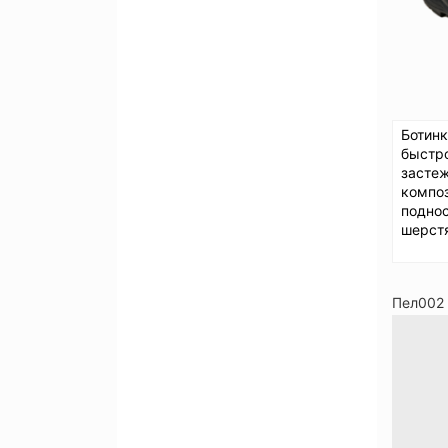
Ботинк
быстр
застеж
компо
поднос
шерст
Пел002