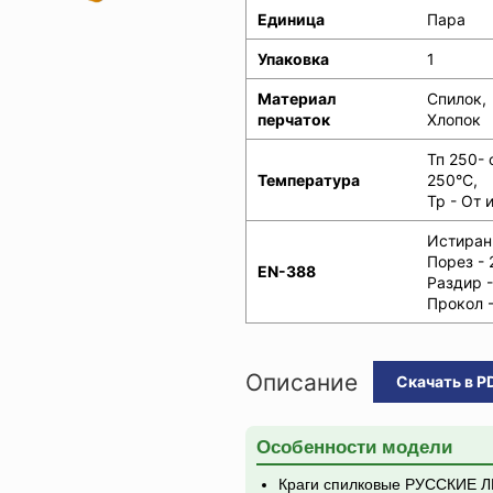
Единица
Пара
Упаковка
1
Материал
Спилок,
перчаток
Хлопок
Тп 250- 
Температура
250°C,
Тр - От 
Истирани
Порез - 
EN-388
Раздир -
Прокол -
Описание
Скачать в P
Особенности модели
Краги спилковые РУССКИЕ Л