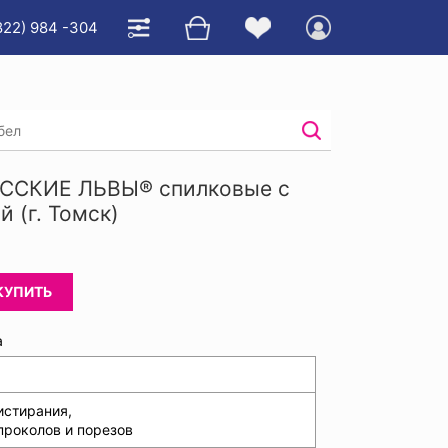
822) 984 -304
е
/
ой
РУССКИЕ ЛЬВЫ® спилковые с
 (г. Томск)
КУПИТЬ
а
истирания,
проколов и порезов