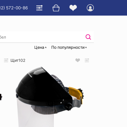
12) 572-00-86
ы лица
Цена
По популярности
Щит102