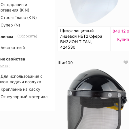
От царапин и
потевания (K N)
СтронгГласс (K N)
Супер (N)
Щиток защитный
849.12 р
лицевой НБТ2 Сфера
 линзы
(Сбросить)
Купит
ВИЗИОН TITAN,
424530
Бесцветный
ие свойства
Щит109
сить)
Для использования с
оком подачи воздуха
Крепление на каску
Огнеупорный материал