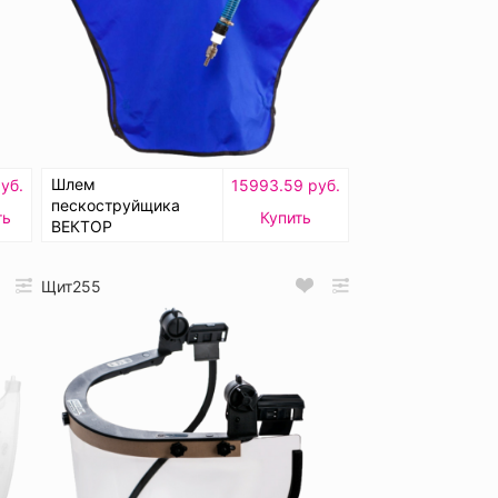
Шлем
уб.
15993.59 руб.
пескоструйщика
ть
Купить
ВЕКТОР
Щит255