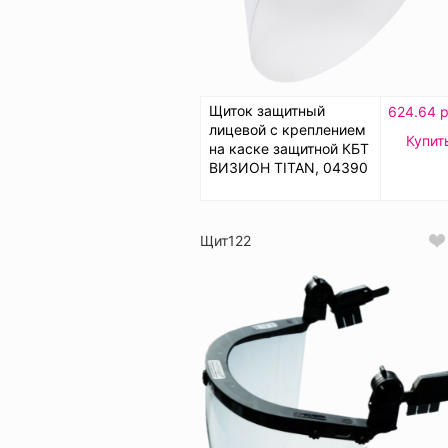
Щиток защитный
624.64 р
лицевой с креплением
Купит
на каске защитной КБТ
ВИЗИОН TITAN, 04390
Щит122