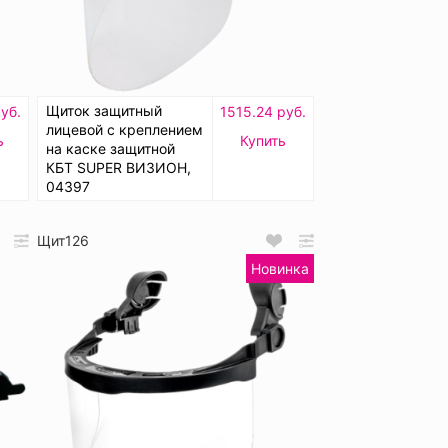
Щиток защитный
уб.
1515.24 руб.
лицевой с креплением
ь
Купить
на каске защитной
КБТ SUPER ВИЗИОН,
04397
Щит126
Новинка