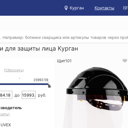
Курган
Контакты
(9
/
Каталог
/
Защита головы, глаз и слуха
/
Щитки для защит
и для защиты лица Курган
Щит101
(Сбросить)
15993.59
до
руб.
зводитель
сить)
UVEX