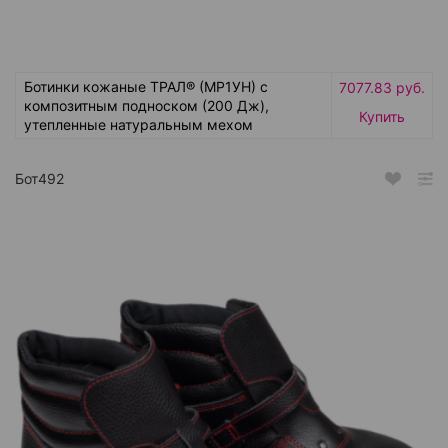
Ботинки кожаные ТРАЛ® (МР1УН) с
7077.83 руб.
композитным подноском (200 Дж),
Купить
утепленные натуральным мехом
Бот492