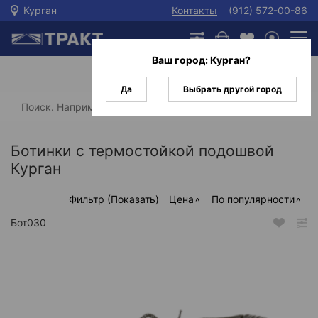
Курган
Контакты
(912) 572-00-86
Ваш город:
Курган
?
Да
Выбрать другой город
Главная
/
Каталог
/
Спецобувь
/
Ботинки
/
Ботинки с термостойкой подошвой
Ботинки с термостойкой подошвой
Курган
Фильтр (
Показать
)
Цена
По популярности
Бот030