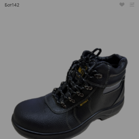
Бот142