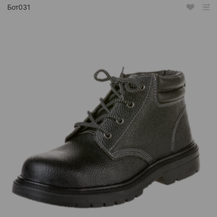
Бот031