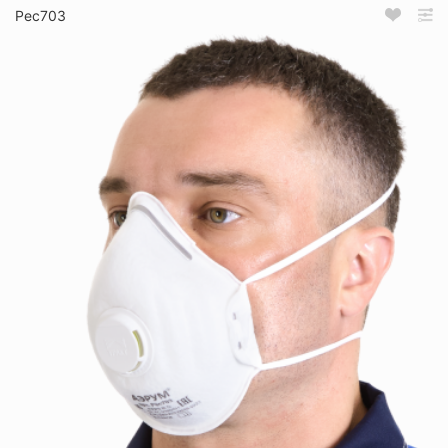
Рес703