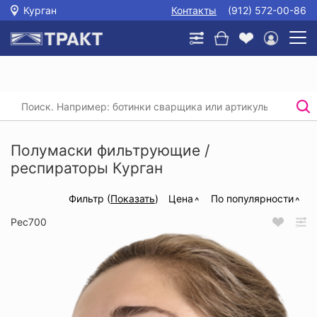
Курган
Контакты
(912) 572-00-86
Главная
/
Каталог
/
Защита органов дыхания
/
Полумаски фильтрующие / респираторы
Полумаски фильтрующие /
респираторы Курган
Фильтр (
Показать
)
Цена
По популярности
Рес700