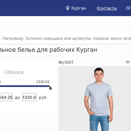
Курган
Контакты
(9
/
Каталог
/
Спецодежда
/
Нательное белье для рабочих
/
льное белье для рабочих Курган
Фут001
(Сбросить)
5
1320.04
до
руб.