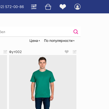
12) 572-00-86
Нательное белье для рабочих
Цена
По популярности
Фут002