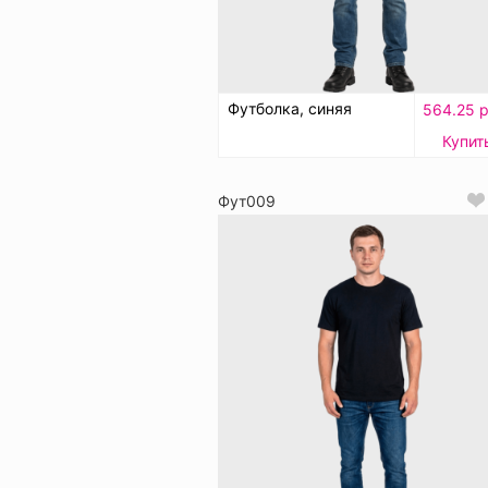
Футболка, синяя
564.25 р
Купит
Фут009