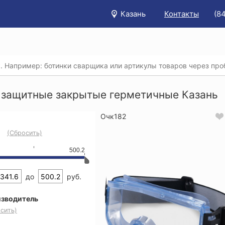
Казань
Контакты
(8
/
Каталог
/
Защита головы, глаз и слуха
/
Очки защитные з
защитные закрытые герметичные
 защитные закрытые герметичные Казань
Очк182
(Сбросить)
500.2
до
руб.
зводитель
сить)