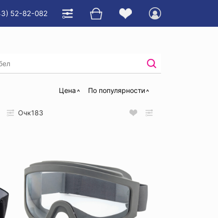
43) 52-82-082
акрытые
/
Цена
По популярности
Очк183