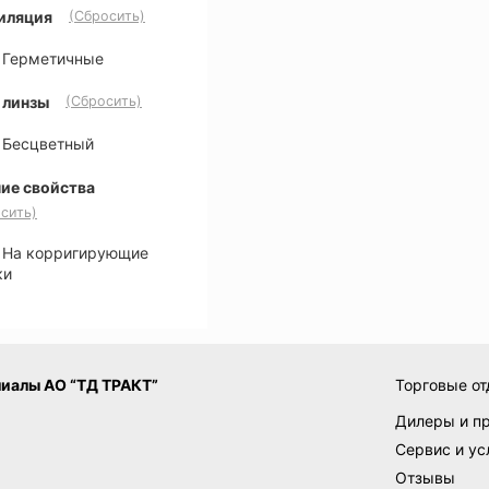
иляция
(Сбросить)
Герметичные
 линзы
(Сбросить)
Бесцветный
ие свойства
сить)
На корригирующие
ки
иалы АО “ТД ТРАКТ”
Торговые от
Дилеры и п
Сервис и ус
Отзывы