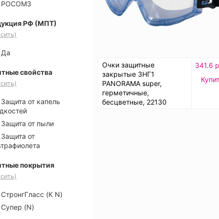
РОСОМЗ
укция РФ (МПТ)
сить)
Да
Очки защитные
341.6 р
тные свойства
закрытые ЗНГ1
Купи
PANORAMA super,
сить)
герметичные,
Защита от капель
бесцветные, 22130
дкостей
Защита от пыли
Защита от
ьтрафиолета
тные покрытия
сить)
СтронгГласс (K N)
Супер (N)