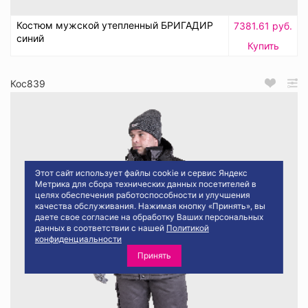
Костюм мужской утепленный БРИГАДИР
7381.61 руб.
синий
Купить
Кос839
Этот сайт использует файлы cookie и сервис Яндекс
Метрика для сбора технических данных посетителей в
целях обеспечения работоспособности и улучшения
качества обслуживания. Нажимая кнопку «Принять», вы
даете свое согласие на обработку Ваших персональных
данных в соответствии с нашей
Политикой
конфиденциальности
Принять