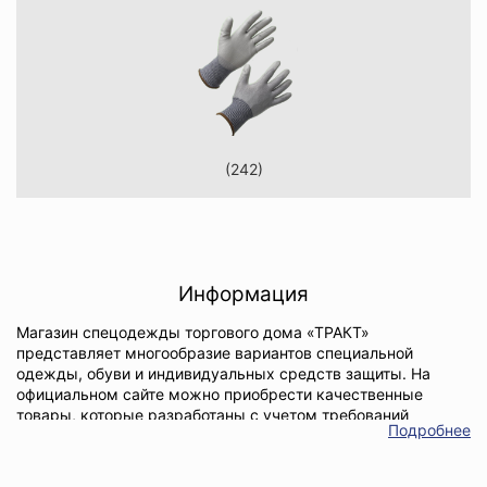
(242)
Информация
Магазин спецодежды торгового дома «ТРАКТ»
представляет многообразие вариантов специальной
одежды, обуви и индивидуальных средств защиты. На
официальном сайте можно приобрести качественные
товары, которые разработаны с учетом требований
Подробнее
безопасности и охраны труда. Каталог спецодежды Казань
ежегодно расширяется. Мы своевременно предлагаем
актуальные решения, обновляем каталог спецодежды с