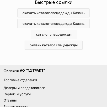
Быстрые ссылки
ценами в соответствии с запросами клиентов. Для
приобретения спецодежды из каталога товаров на сайте
достаточно найти подходящие артикулы и добавить их в
скачать каталог спецодежды Казань
корзину
скачать каталог спецодежды Казань
каталог спецодежды
онлайн каталог спецодежды
Филиалы АО “ТД ТРАКТ”
Торговые отделения
Дилеры и представители
Сервис и услуги
Отзывы
Задать вопрос