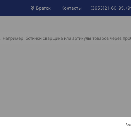
Братск
Контакты
(3953)21-60-95, (
За