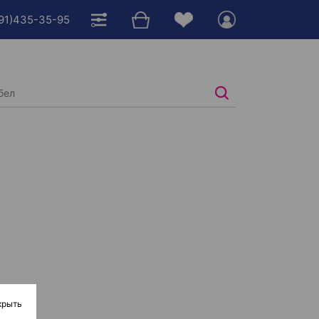
991)435-35-95
крыть