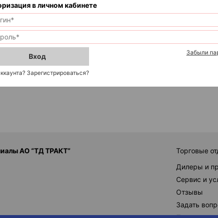
оризация в личном кабинете
Забыли па
Вход
аккаунта? Зарегистрироваться?
иалы АО “ТД ТРАКТ”
Торговые от
Дилеры и п
Сервис и ус
Отзывы
Задать вопр
Поставщик