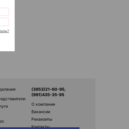
роль?
деления
(3953)21-60-95,
(991)435-35-95
редставители
О компании
луги
Вакансии
Реквизиты
ос
Контакты
ам