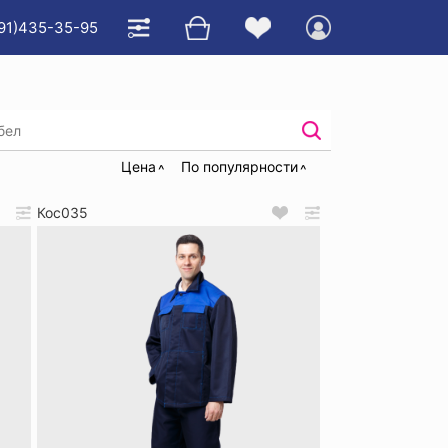
991)435-35-95
ссивных сред
/
Костюмы кислотостойкие
Цена
По популярности
Кос035