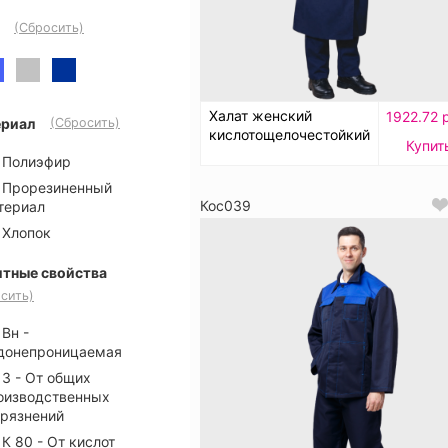
(Сбросить)
Халат женский
1922.72 
риал
(Сбросить)
кислотощелочестойкий
Купит
Полиэфир
Прорезиненный
Кос039
териал
Хлопок
тные свойства
сить)
Вн -
донепроницаемая
З - От общих
оизводственных
грязнений
К 80 - От кислот