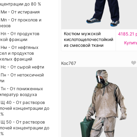
нцентрации до 80 %
Ми - От истирания
Мп - От проколов и
резов
Нл - От продуктов
Костюм мужской
4185.21 
гкой фракции
кислотощелочестойкий
Купит
из смесовой ткани
Нм - От нефтяных
сел и продуктов
желых фракций
Кос767
Нс - От сырой нефти
Пн - От нетоксичной
ли
Тн - От пониженных
мператур воздуха
Щ 40 - От растворов
лочей концентрации до
 %
Щ 50 - От растворов
лочей концентрации до
 %