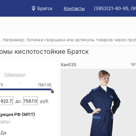
Братск
Контакты
(3953)21-60-95, (
/
Каталог
/
Спецодежда
/
Спецодежда для защиты от агре
юмы кислотостойкие Братск
Хал035
(Сбросить)
72
7567.05
до
руб.
укция РФ (МПТ)
сить)
Да