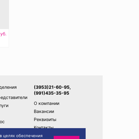
уб.
ь
деления
(3953)21-60-95,
(991)435-35-95
редставители
О компании
луги
Вакансии
Реквизиты
ос
Контакты
ам
Написать директору
 в целях обеспечения