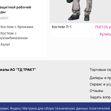
защитной рабочей
жды
сить)
Костюм Л-1
Костюм с брюками
7567.05 р
Костюм с
Купит
лукомбинезоном
Халат
иалы АО “ТД ТРАКТ”
Торговые от
Дилеры и п
Сервис и ус
Отзывы
Задать вопр
Поставщик
 сервис Яндекс Метрика для сбора технических данных посетителей