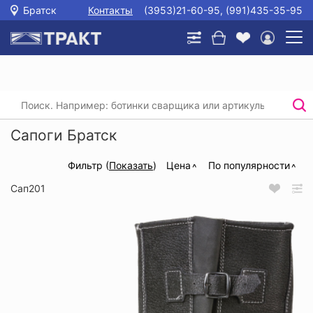
Братск
Контакты
(3953)21-60-95, (991)435-35-95
Главная
/
Каталог
/
Спецобувь
/
Сапоги
Сапоги Братск
Фильтр (
Показать
)
Цена
По популярности
Сап201