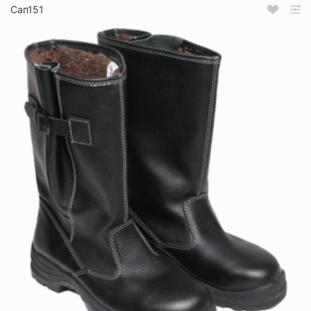
Сап151