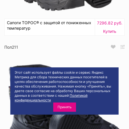
Сапоги ТОРОС® с защитой от пониженных
7296.82 руб.
температур
Купить
Пол211
Этот сайт использует файлы cookie и сервис Яндекс
Метрика для сбора технических данных посетителей в
целях обеспечения работоспособности и улучшения
качества обслуживания. Нажимая кнопку «Принять», вы
даете свое согласие на обработку Ваших персональных
данных в соответствии с нашей
Политикой
конфиденциальности
Принять