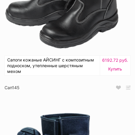
Сапоги кожаные АЙСИНГ с композитным
6192.72 руб.
подноском, утепленные шерстяным
Купить
мехом
Сап145