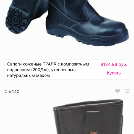
Сапоги кожаные ТРАЛ® с композитным
8184.98 руб.
подноском (200Дж), утепленные
Купить
натуральным мехом
Сап140