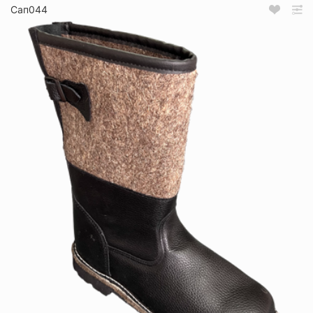
Сап044