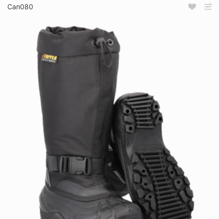
Сап080