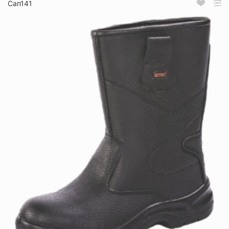
Сап141