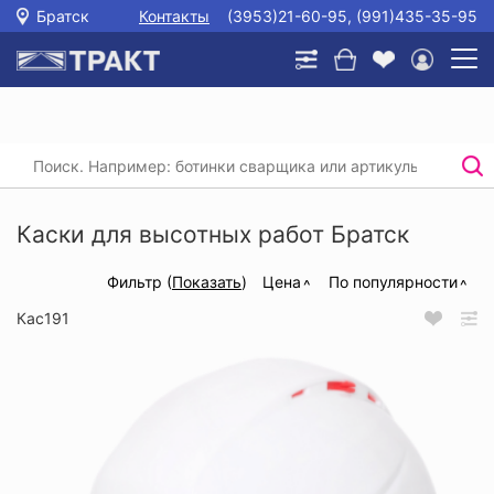
Братск
Контакты
(3953)21-60-95, (991)435-35-95
Главная
/
Каталог
/
Защита головы, глаз и слуха
/
Каски
/
Каски для высотных работ
Каски для высотных работ Братск
Фильтр (
Показать
)
Цена
По популярности
Кас191