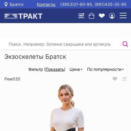
Братск
Контакты
(3953)21-60-95, (991)435-35-95
Главная
/
Каталог
/
Прочее
/
Экзоскелеты
Экзоскелеты Братск
Фильтр (
Показать
)
Цена
По популярности
Рем020