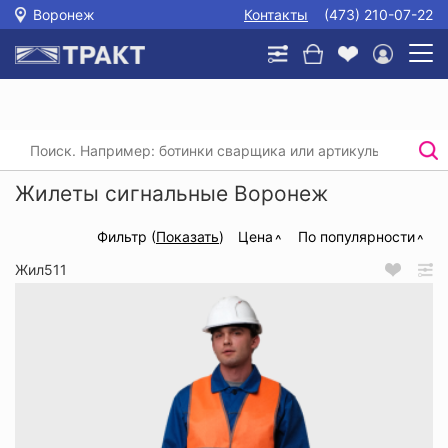
Воронеж
Контакты
(473) 210-07-22
Главная
/
Каталог
/
Спецодежда
/
Жилеты сигнальные
Жилеты сигнальные Воронеж
Фильтр (
Показать
)
Цена
По популярности
Жил511