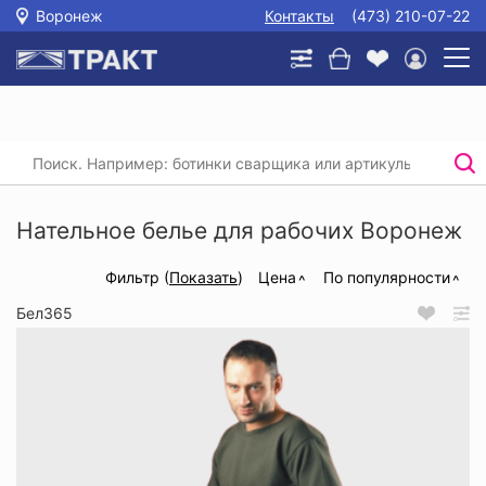
Воронеж
Контакты
(473) 210-07-22
Главная
/
Каталог
/
Спецодежда
/
Нательное белье для рабочих
Нательное белье для рабочих Воронеж
Фильтр (
Показать
)
Цена
По популярности
Бел365