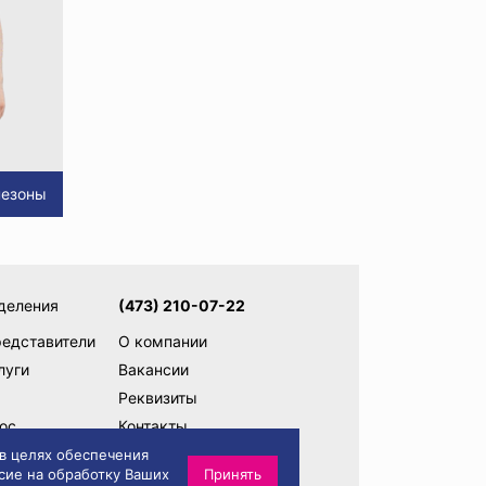
незоны
деления
(473) 210-07-22
редставители
О компании
луги
Вакансии
Реквизиты
ос
Контакты
ам
Написать директору
 в целях обеспечения
сие на обработку Ваших
Принять