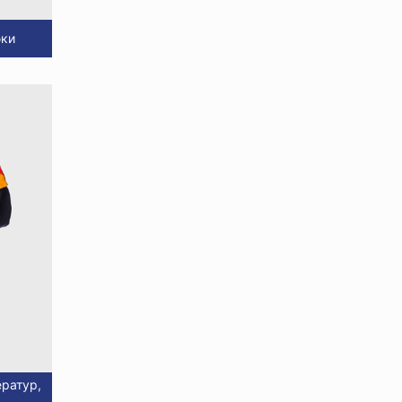
юки
ратур,