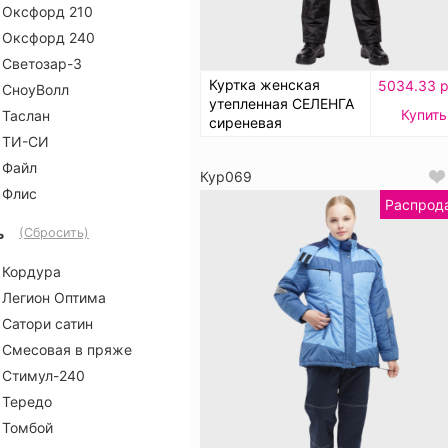
Оксфорд 210
Оксфорд 240
Светозар-3
Куртка женская
5034.33 р
СноуВолл
утепленная СЕЛЕНГА
Купить
Таслан
сиреневая
ТИ-СИ
Файл
Кур069
Флис
Распрод
ь
(Сбросить)
Кордура
Легион Оптима
Сатори сатин
Смесовая в пряже
Стимул-240
Тередо
Томбой