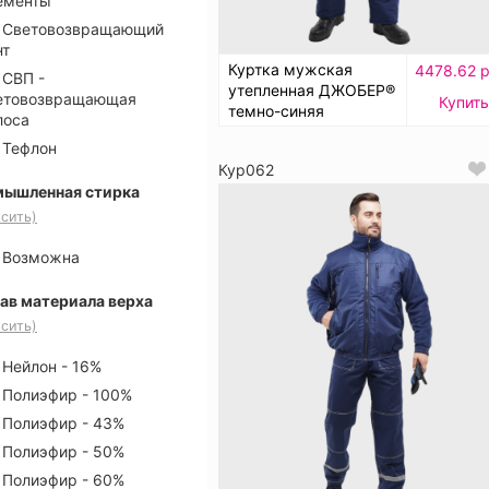
ементы
Световозвращающий
нт
Куртка мужская
4478.62 р
СВП -
утепленная ДЖОБЕР®
етовозвращающая
Купить
темно-синяя
лоса
Тефлон
Кур062
ышленная стирка
сить)
Возможна
ав материала верха
сить)
Нейлон - 16%
Полиэфир - 100%
Полиэфир - 43%
Полиэфир - 50%
Полиэфир - 60%