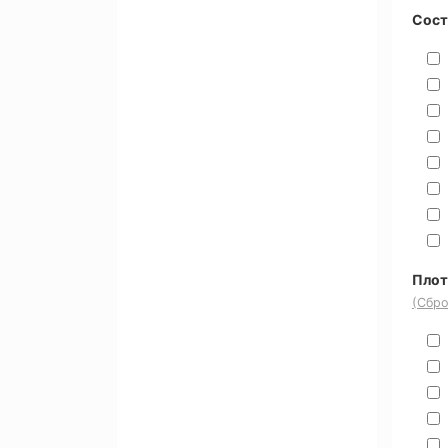
Сост
Плот
(Сбро