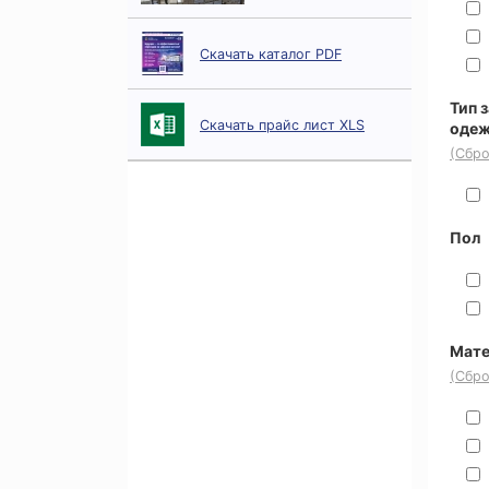
Скачать каталог PDF
Тип 
Скачать прайс лист XLS
оде
(Сбро
Пол
Мате
(Сбро