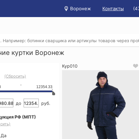
Воронеж
Контакты
(4
/
Каталог
/
Спецодежда
/
Рабочие куртки
чие куртки Воронеж
Кур010
(Сбросить)
8
12354.33
до
руб.
укция РФ (МПТ)
сить)
Да