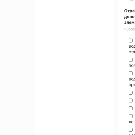
Отде
допо
элем
(Сбро
во
от
по
во
пр
ле