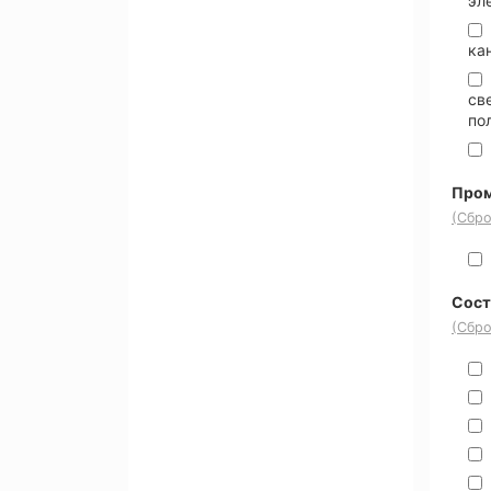
эл
ка
св
по
Пром
(Сбро
Сост
(Сбро