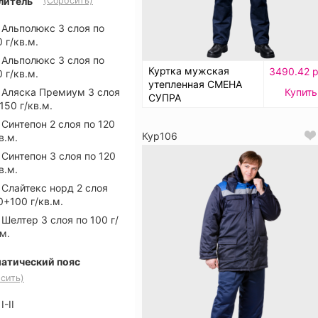
литель
(Сбросить)
Альполюкс 3 слоя по
 г/кв.м.
Альполюкс 3 слоя по
Куртка мужская
3490.42 р
 г/кв.м.
утепленная СМЕНА
Купить
Аляска Премиум 3 слоя
СУПРА
150 г/кв.м.
Синтепон 2 слоя по 120
Кур106
в.м.
Синтепон 3 слоя по 120
в.м.
Слайтекс норд 2 слоя
0+100 г/кв.м.
Шелтер 3 слоя по 100 г/
м.
атический пояс
сить)
I-II