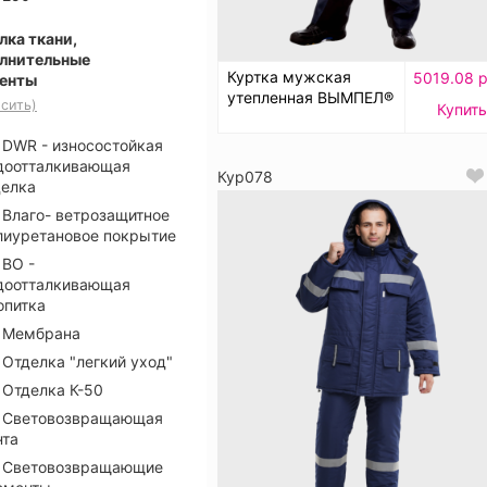
лка ткани,
лнительные
Куртка мужская
5019.08 р
енты
утепленная ВЫМПЕЛ®
сить)
Купить
DWR - износостойкая
доотталкивающая
Кур078
делка
Влаго- ветрозащитное
лиуретановое покрытие
ВО -
доотталкивающая
опитка
Мембрана
Отделка "легкий уход"
Отделка К-50
Световозвращающая
нта
Световозвращающие