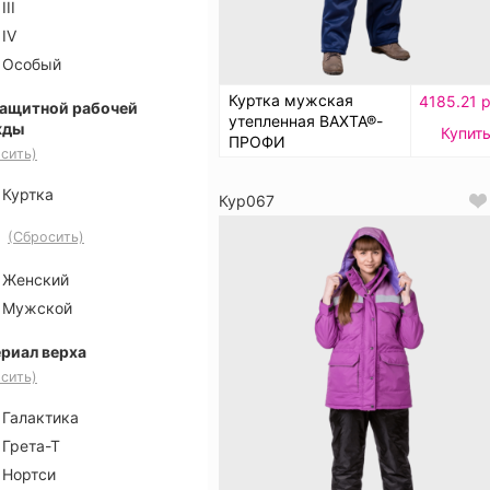
III
IV
Особый
Куртка мужская
4185.21 р
защитной рабочей
утепленная ВАХТА®-
жды
Купит
ПРОФИ
сить)
Куртка
Кур067
(Сбросить)
Женский
Мужской
риал верха
сить)
Галактика
Грета-Т
Нортси