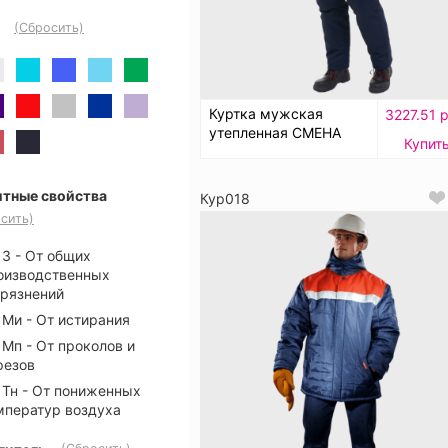
(Сбросить)
Куртка мужская
3227.51 р
утепленная СМЕНА
Купит
тные свойства
Кур018
сить)
З - От общих
оизводственных
грязнений
Ми - От истирания
Мп - От проколов и
резов
Тн - От пониженных
мператур воздуха