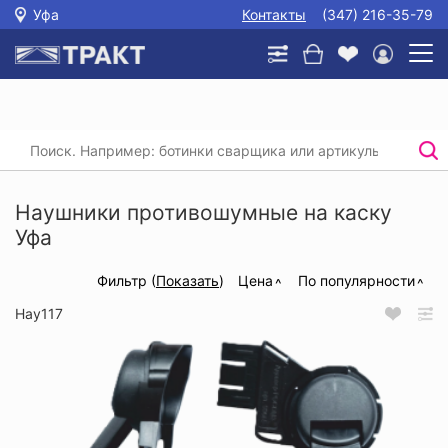
Уфа
Контакты
(347) 216-35-79
Главная
/
Каталог
/
Защита головы, глаз и слуха
/
Наушники
/
Наушники противошумные на каску
Наушники противошумные на каску
Уфа
Фильтр (
Показать
)
Цена
По популярности
Нау117