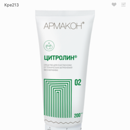
Кре213