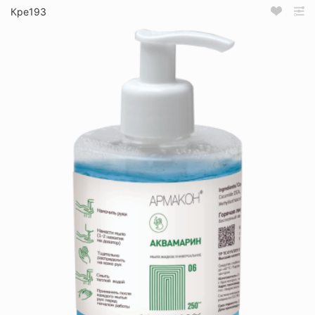
Кре193