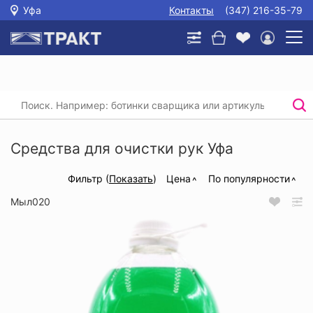
Уфа
Контакты
(347) 216-35-79
Главная
/
Каталог
/
Защитные кремы для кожи рук
/
Средства для очистки рук
Средства для очистки рук Уфа
Фильтр (
Показать
)
Цена
По популярности
Мыл020