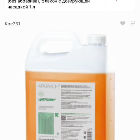
(без абразива), флакон с дозирующей
насадкой 1 л
Кре231