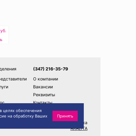
уб.
ть
деления
(347) 216-35-79
редставители
О компании
луги
Вакансии
Реквизиты
ос
Контакты
ам
Написать директору
 в целях обеспечения
сие на обработку Ваших
Принять
Разработка и техническая поддержка
AKALITA