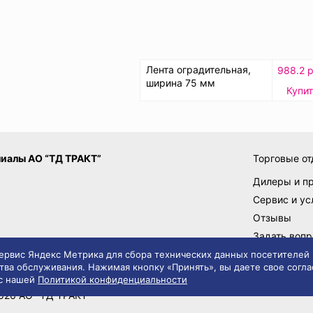
Лента оградительная,
988.2 р
ширина 75 мм
Купи
иалы АО “ТД ТРАКТ”
Торговые от
Дилеры и п
Сервис и ус
Отзывы
Задать вопр
Поставщик
 сервис Яндекс Метрика для сбора технических данных посетителей
тва обслуживания. Нажимая кнопку «Принять», вы даете свое согла
 с нашей
Политикой конфиденциальности
вила сайта
Политика конфиденциальности
026 АО "ТД ТРАКТ"