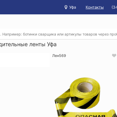
Уфа
Контакты
(3
/
Каталог
/
Безопасность рабочего места
/
Оградительные
дительные ленты Уфа
Лен569