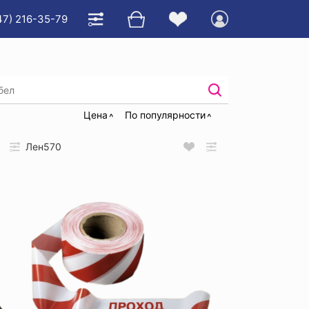
47) 216-35-79
 ленты
Цена
По популярности
Лен570