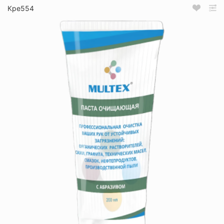
Кре554