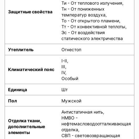
Ти - От теплового излучения,
Тн - От пониженных
Защитные свойства
температур воздуха,
То - От открытого пламени,
Тт - От конвективной теплоты,
Эс - От воздействия
статического электричества
Утеплитель
Огнестоп
I-II,
III,
Климатический пояс
IV,
Особый
Единица
Шт
Пол
Мужской
Антистатичная нить,
НМВО -
Отделка ткани,
нефтемасловодоотталкивающая
дополнительные
отделка,
элементы
СВП - световозвращающая