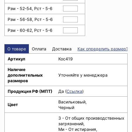
Рзм - 52-54, Рст - 5-6
Рзм - 56-58, Рст - 5-6
Рзм - 60-62, Рст - 5-6
О товаре
Оплата
Доставка
Как определить размер?
Артикул
Кос419
Наличие
дополнительных
Уточняйте у менеджера
размеров
Продукция РФ (МПТ)
Да (
Ссылка
)
Васильковый,
Цвет
Черный
З - От общих производственных
загрязнений,
Ми - От истирания,