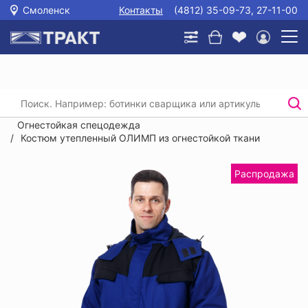
Смоленск
Контакты
(4812) 35-09-73, 27-11-00
Главная
/
Каталог
/
Спецодежда
/
Защита от повышенных температур и сварки.
Огнестойкая спецодежда
/
Костюм утепленный ОЛИМП из огнестойкой ткани
Распродажа