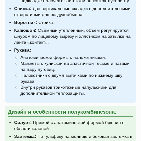
подкладке полочек с застежкой на контактную ленту.
Спинка:
Две вертикальные складки с дополнительными
отверстиями для воздухообмена.
Воротник:
Стойка.
Капюшон:
Съемный утепленный, объем регулируется
шнуром по лицевому вырезу и хлястиком на затылке на
ленте «контакт».
Рукава:
Анатомической формы с налокотниками.
Манжеты с кулиской на эластичной тесьме и патами
на пару пуговиц.
Налокотники с двумя вытачками по нижнему шву
рукава.
Внутри рукавов трикотажные напульсники для
дополнительной теплозащиты.
Дизайн и особенности полукомбинезона:
Силуэт:
Прямой с анатомической формой брючин в
области коленей.
Застежка:
По гульфику на молнию и боковая застежка в