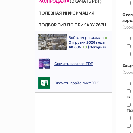
РАСПРОДАЖА
(СКАЧАТЬ PDF)
ПОЛЕЗНАЯ ИНФОРМАЦИЯ
Степ
аэро
ПОДБОР СИЗ ПО ПРИКАЗУ 767Н
(Сбро
Веб камера склада
Отгрузки 2026 года
48 895
+ 0
(Сегодня)
Скачать каталог PDF
Защи
(Сбро
Скачать прайс лист XLS
па
га