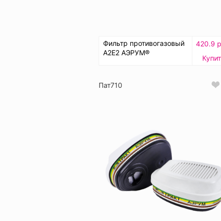
Фильтр противогазовый
420.9 р
А2Е2 АЭРУМ®
Купи
Пат710