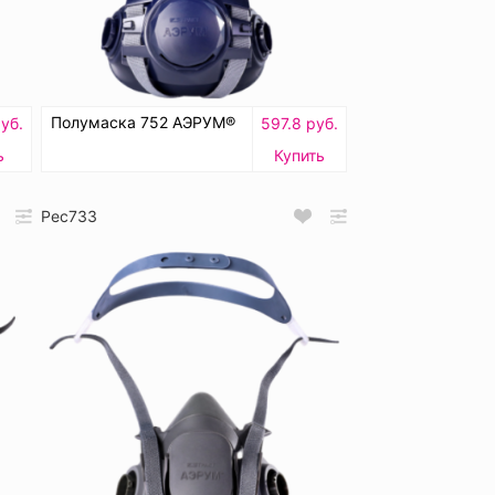
Полумаска 752 АЭРУМ®
уб.
597.8 руб.
ь
Купить
Рес733