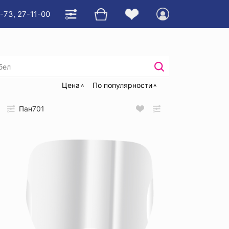
-73, 27-11-00
фильтры
Цена
По популярности
Пан701