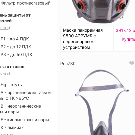
Фильтр противогазовый
ень защиты от
золей
сить)
Маска панорамная
3917.42 р
9800 АЭРУМ® с
P1 - до 4 ПДК
Купит
переговорным
P2 - до 12 ПДК
устройством
P3 - до 50 ПДК
Рес730
та от газов
сить)
Hg - ртуть
А - органические газы и
ры с ТК >65°C
В - неорганические
зы и пары
Е - кислые газы и пары
К - аммиак