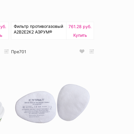
Фильтр противогазовый
уб.
761.28 руб.
А2В2Е2К2 АЭРУМ®
ть
Купить
Пре701