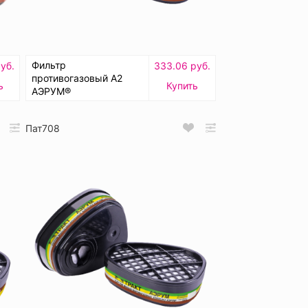
Фильтр
уб.
333.06 руб.
противогазовый А2
ь
Купить
АЭРУМ®
Пат708