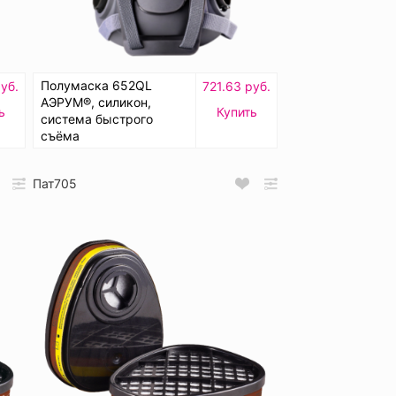
Полумаска 652QL
руб.
721.63 руб.
АЭРУМ®, силикон,
ь
Купить
система быстрого
съёма
Пат705