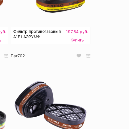
Фильтр противогазовый
уб.
197.64 руб.
А1Е1 АЭРУМ®
ь
Купить
Пат702