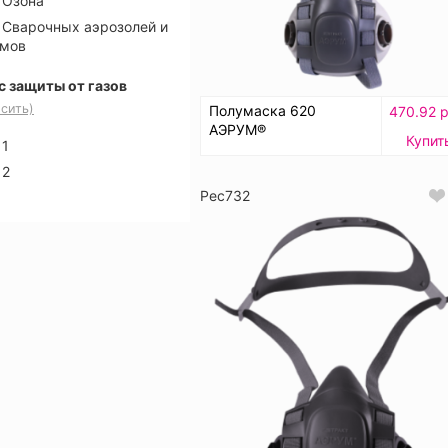
Озона
Сварочных аэрозолей и
мов
с защиты от газов
сить)
Полумаска 620
470.92 р
АЭРУМ®
Купит
1
2
Рес732