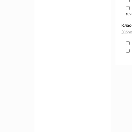
ды
Клас
(Сбро