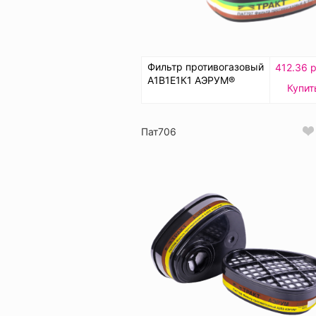
Фильтр противогазовый
412.36 р
А1В1Е1К1 АЭРУМ®
Купит
Пат706