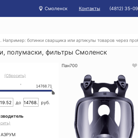
Смоленск
Контакты
(4812) 35-09
/
Каталог
/
Защита органов дыхания
/
Маски, полумаски, 
и, полумаски, фильтры Смоленск
Пан700
(Сбросить)
14768.71
до
руб.
зводитель
сить)
АЭРУМ