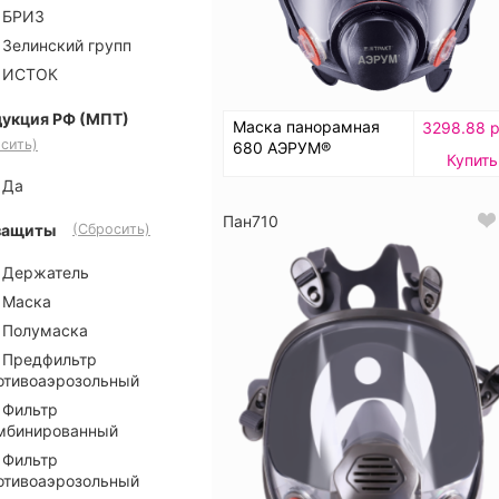
БРИЗ
Зелинский групп
ИСТОК
укция РФ (МПТ)
Маска панорамная
3298.88 р
сить)
680 АЭРУМ®
Купить
Да
Пан710
защиты
(Сбросить)
Держатель
Маска
Полумаска
Предфильтр
отивоаэрозольный
Фильтр
мбинированный
Фильтр
отивоаэрозольный