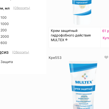
м, мл
(Сбросить)
100
1000
200
Крем защитный
61 р
гидрофобного действия
2000
Куп
MULTEX ®
600
ДСИЗ
(Сбросить)
Кре553
Защита