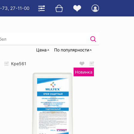
-73, 27-11-00
 специальный
Цена
По популярности
Кре561
Новинка