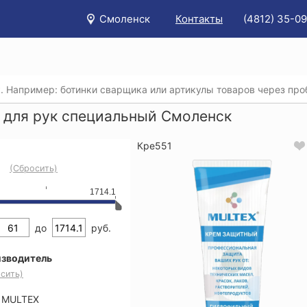
Смоленск
Контакты
(4812) 35-09
/
Каталог
/
Защитные кремы для кожи рук
/
Крем для рук
 для рук специальный Смоленск
Кре551
(Сбросить)
1714.1
до
руб.
зводитель
сить)
MULTEX