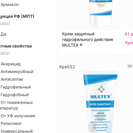
Армакон
укция РФ (МПТ)
сить)
Крем защитный
61 р
Да
гидрофильного действия
Куп
MULTEX ®
тные свойства
сить)
Акарицид
Кре552
Антимикробный
Антисептик
Гидрофильный
Гидрофобный
От пониженных
мператур
От УФ излучения
Репеллент
Универсальный