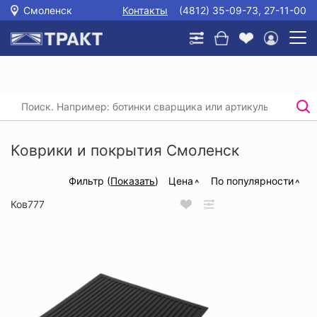
Смоленск
Контакты
(4812) 35-09-73, 27-11-00
Главная
/
Каталог
/
Безопасность рабочего места
/
Коврики и покрытия
Коврики и покрытия Смоленск
Фильтр (
Показать
)
Цена
По популярности
Ков777