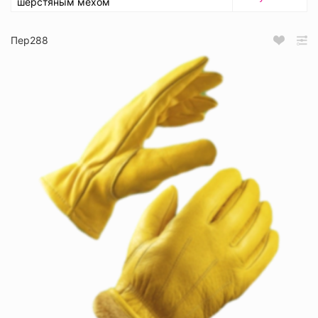
шерстяным мехом
Пер288