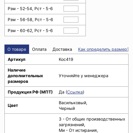
Рзм - 52-54, Рст - 5-6
Рзм - 56-58, Рст - 5-6
Рзм - 60-62, Рст - 5-6
О товаре
Оплата
Доставка
Как определить размер?
Артикул
Кос419
Наличие
дополнительных
Уточняйте у менеджера
размеров
Продукция РФ (МПТ)
Да (
Ссылка
)
Васильковый,
Цвет
Черный
З - От общих производственных
загрязнений,
Ми - От истирания,