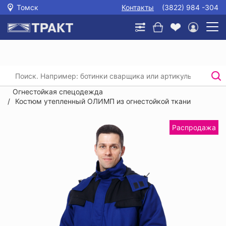
Томск
Контакты
(3822) 984 -304
Главная
/
Каталог
/
Спецодежда
/
Защита от повышенных температур и сварки.
Огнестойкая спецодежда
/
Костюм утепленный ОЛИМП из огнестойкой ткани
Распродажа