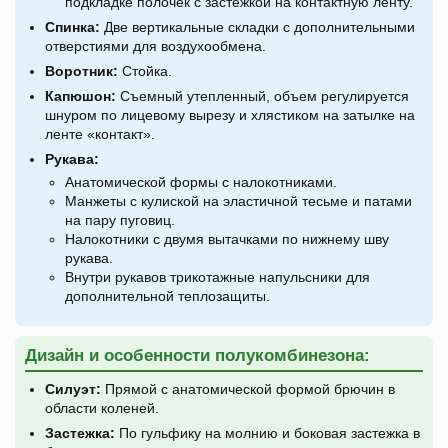
подкладке полочек с застежкой на контактную ленту.
Спинка:
Две вертикальные складки с дополнительными
отверстиями для воздухообмена.
Воротник:
Стойка.
Капюшон:
Съемный утепленный, объем регулируется
шнуром по лицевому вырезу и хлястиком на затылке на
ленте «контакт».
Рукава:
Анатомической формы с налокотниками.
Манжеты с кулиской на эластичной тесьме и патами
на пару пуговиц.
Налокотники с двумя вытачками по нижнему шву
рукава.
Внутри рукавов трикотажные напульсники для
дополнительной теплозащиты.
Дизайн и особенности полукомбинезона:
Силуэт:
Прямой с анатомической формой брючин в
области коленей.
Застежка:
По гульфику на молнию и боковая застежка в