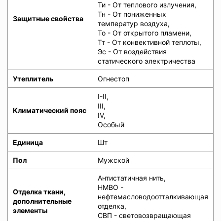
Ти - От теплового излучения,
Тн - От пониженных
Защитные свойства
температур воздуха,
То - От открытого пламени,
Тт - От конвективной теплоты,
Эс - От воздействия
статического электричества
Утеплитель
Огнестоп
I-II,
III,
Климатический пояс
IV,
Особый
Единица
Шт
Пол
Мужской
Антистатичная нить,
НМВО -
Отделка ткани,
нефтемасловодоотталкивающая
дополнительные
отделка,
элементы
СВП - световозвращающая