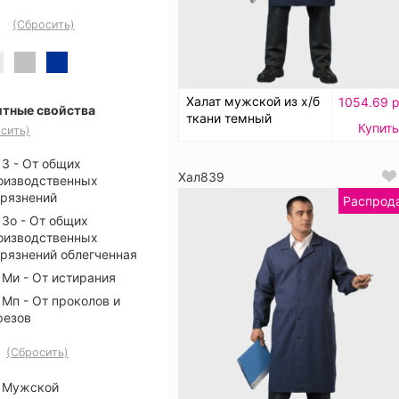
(Сбросить)
Халат мужской из х/б
1054.69 р
тные свойства
ткани темный
Купить
сить)
З - От общих
Хал839
оизводственных
грязнений
Распрод
Зо - От общих
оизводственных
грязнений облегченная
Ми - От истирания
Мп - От проколов и
резов
(Сбросить)
Мужской