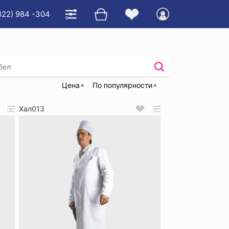
822) 984 -304
чие мужские
Цена
По популярности
Хал013