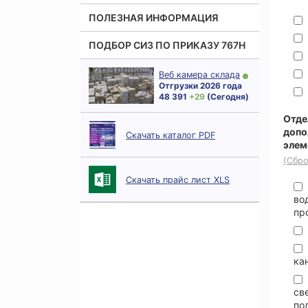
ПОЛЕЗНАЯ ИНФОРМАЦИЯ
ПОДБОР СИЗ ПО ПРИКАЗУ 767Н
Веб камера склада
Отгрузки 2026 года
48 391
+ 29
(Сегодня)
Отде
допо
Скачать каталог PDF
элем
(Сбро
Скачать прайс лист XLS
во
пр
ка
св
по