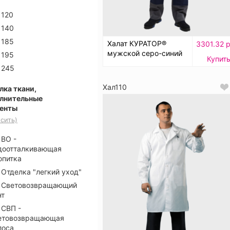
120
140
185
Халат КУРАТОР®
3301.32 р
мужской серо-синий
195
Купит
245
Хал110
лка ткани,
лнительные
енты
сить)
ВО -
доотталкивающая
опитка
Отделка "легкий уход"
Световозвращающий
нт
СВП -
етовозвращающая
лоса