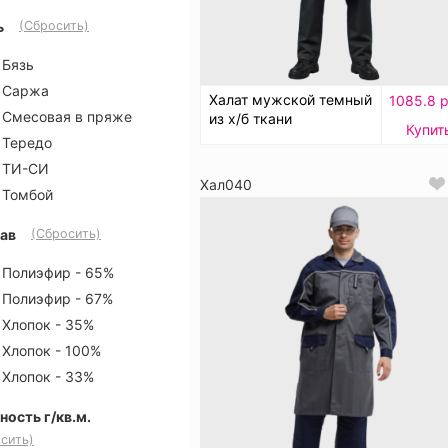
ь
(Сбросить)
Бязь
Саржа
Халат мужской темный
1085.8 р
Смесовая в пряже
из х/б ткани
Купит
Тередо
ТИ-СИ
Хал040
Томбой
ав
(Сбросить)
Полиэфир - 65%
Полиэфир - 67%
Хлопок - 35%
Хлопок - 100%
Хлопок - 33%
ность г/кв.м.
сить)