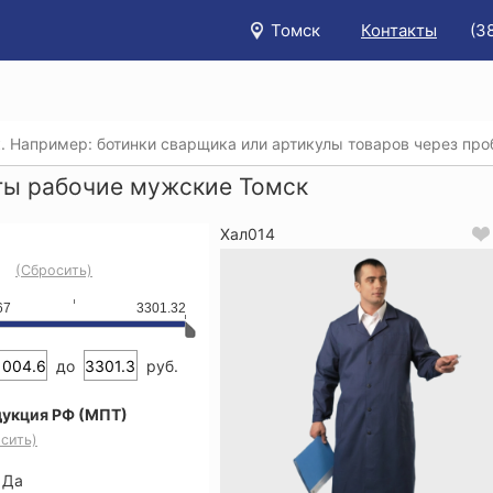
Томск
Контакты
(3
/
Каталог
/
Спецодежда
/
Рабочие халаты
/
Халаты рабо
ты рабочие мужские Томск
Хал014
(Сбросить)
67
3301.32
до
руб.
укция РФ (МПТ)
сить)
Да