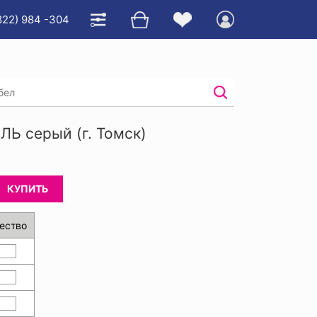
822) 984 -304
чих товаров
/
Распродажа спецодежды
/
Ь серый (г. Томск)
КУПИТЬ
ество