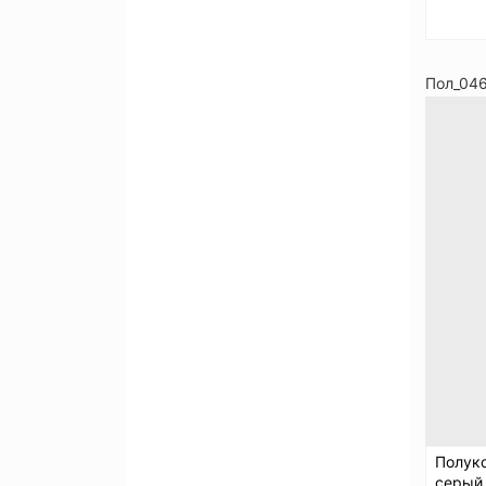
Пол_04
Полук
серый