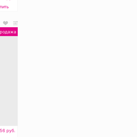
пить
продажа
.56 руб.