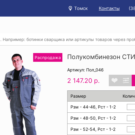
Томск
Контакты
(3
/
Каталог
/
Распродажа спецодежды, спецобуви, СИЗ и про
омбинезон СТИЛЬ серый
Полукомбинезон СТИЛ
Распродажа
Артикул: Пол_046
2 147.20 р.
Размер
Колич
Рзм - 44-46, Рст - 1-2
Рзм - 48-50, Рст - 1-2
Рзм - 52-54, Рст - 1-2