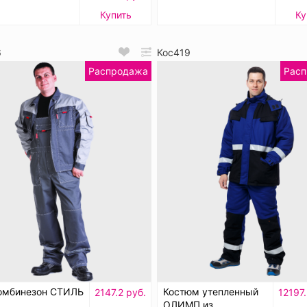
Купить
Ку
6
Кос419
Распродажа
Рас
омбинезон СТИЛЬ
Костюм утепленный
2147.2 руб.
12197
ОЛИМП из