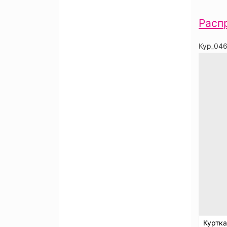
Расп
Кур_04
Куртк