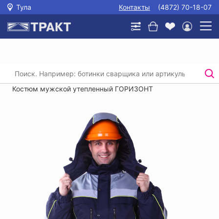
Тула
Контакты
(4872) 70-18-07
Главная
/
Каталог
/
Спецодежда
/
Утепленные рабочие костюмы
/
Костюм мужской утепленный ГОРИЗОНТ