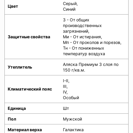
Серый,
Цвет
Синий
З - От общих
производственных
загрязнений,
Защитные свойства
Ми - От истирания,
Мп - От проколов и порезов,
Тн - От пониженных
температур воздуха
Аляска Премиум 3 слоя по
Утеплитель
150 г/кв.м.
I-II,
III,
Климатический пояс
IV,
Особый
Единица
Шт
Пол
Мужской
Материал верха
Галактика