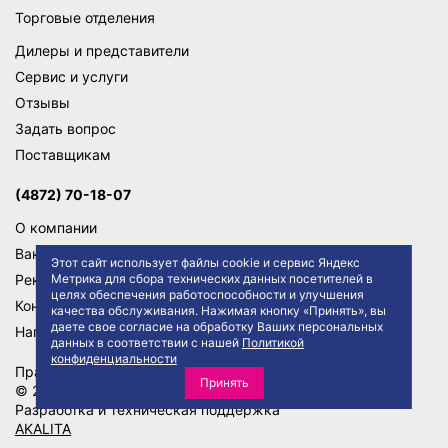
Торговые отделения
Дилеры и представители
Сервис и услуги
Отзывы
Задать вопрос
Поставщикам
(4872) 70-18-07
О компании
Вакансии
Этот сайт использует файлы cookie и сервис Яндекс
Реквизиты
Метрика для сбора технических данных посетителей в
целях обеспечения работоспособности и улучшения
Контакты
качества обслуживания. Нажимая кнопку «Принять», вы
даете свое согласие на обработку Ваших персональных
Написать директору
данных в соответствии с нашей
Политикой
конфиденциальности
Правила сайта
Политика конфиденциальности
Принять
© 2026 АО "ТД ТРАКТ"
Разработка и техническая поддержка
AKALITA