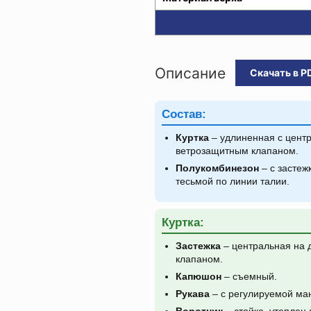
Описание
Скачать в P
Состав:
Куртка
– удлиненная с цент
ветрозащитным клапаном.
Полукомбинезон
– с застеж
тесьмой по линии талии.
Куртка:
Застежка
– центральная на 
клапаном.
Капюшон
– съемный.
Рукава
– с регулируемой ма