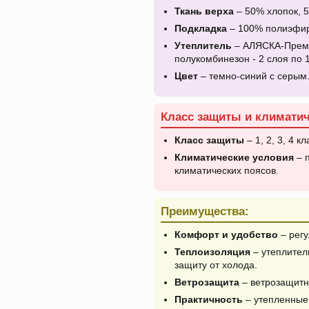
Ткань верха
– 50% хлопок, 5
Подкладка
– 100% полиэфир 
Утеплитель
– АЛЯСКА-Премиум
полукомбинезон - 2 слоя по 1
Цвет
– темно-синий с серым
Класс защиты и климатич
Класс защиты
– 1, 2, 3, 4 кл
Климатические условия
– п
климатических поясов.
Преимущества:
Комфорт и удобство
– регу
Теплоизоляция
– утеплител
защиту от холода.
Ветрозащита
– ветрозащитны
Практичность
– утепленные