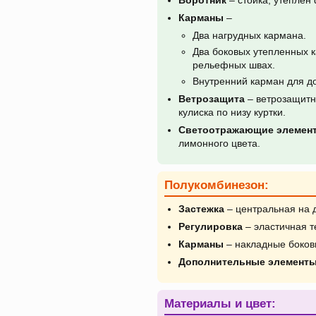
Воротник
– стойка, утеплен
Карманы
–
Два нагрудных кармана.
Два боковых утепленных 
рельефных швах.
Внутренний карман для д
Ветрозащита
– ветрозащитны
кулиска по низу куртки.
Светоотражающие элемен
лимонного цвета.
Полукомбинезон:
Застежка
– центральная на 
Регулировка
– эластичная т
Карманы
– накладные боков
Дополнительные элемент
Материалы и цвет: