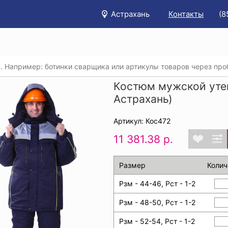
Астрахань
Контакты
(8
/
Каталог
/
Спецодежда
/
Утепленные рабочие костюмы
/
Костюм мужской уте
Астрахань)
Артикул: Кос472
11 381.38 р.
Размер
Колич
Рзм - 44-46, Рст - 1-2
Рзм - 48-50, Рст - 1-2
Рзм - 52-54, Рст - 1-2