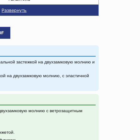
Развернуть
DF
ральной застежкой на двухзамковую молнию и
кой на двухзамковую молнию, с эластичной
двухзамковую молнию с ветрозащитным
нжетой.