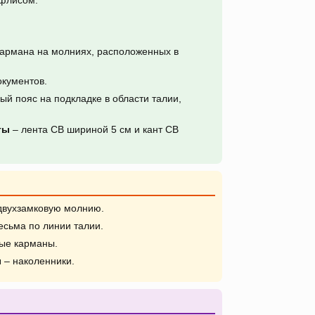
 флисом.
кармана на молниях, расположенных в
окументов.
й пояс на подкладке в области талии,
ты
– лента СВ шириной 5 см и кант СВ
двухзамковую молнию.
есьма по линии талии.
ые карманы.
ы
– наколенники.