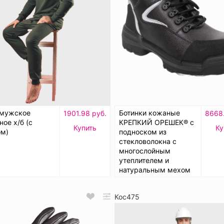
 мужское
Ботинки кожаные
1901.98 руб.
8668.
ное х/б (с
КРЕПКИЙ ОРЕШЕК® с
Купить
Ку
ом)
подноском из
стекловолокна с
многослойным
утеплителем и
натуральным мехом
Кос475