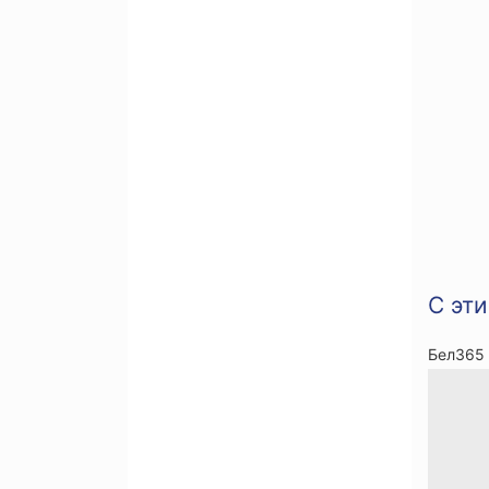
С эт
Бел365