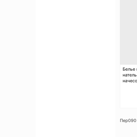
Белье
натель
начес
Пер090