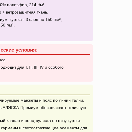
0% полиэфир, 214 г/м².
+ ветрозащитная ткань.
, куртка - 3 слоя по 150 г/м²,
50 г/м².
.
еские условия:
асс.
одходит для I, II, III, IV и особого
лируемые манжеты и пояс по линии талии.
ь АЛЯСКА-Премиум обеспечивает отличную
й клапан и пояс, кулиска по низу куртки.
 карманы и светоотражающие элементы для