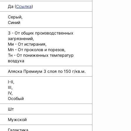
Да (
Ссылка
)
Серый,
Синий
З - От общих производственных
загрязнений,
Ми - От истирания,
Мп - От проколов и порезов,
Тн - От пониженных температур
воздуха
Аляска Премиум 3 слоя по 150 г/кв.м.
I-II,
III,
IV,
Особый
Шт
Мужской
Галактика