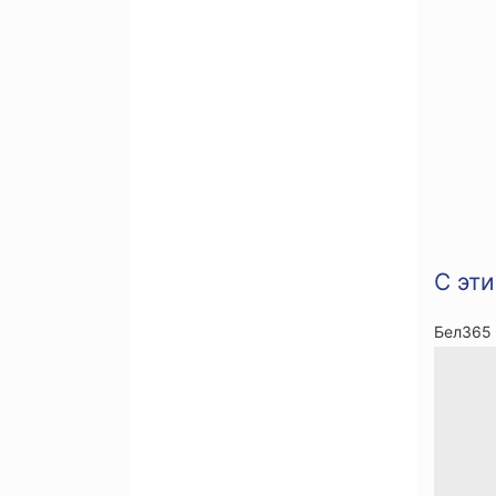
С эт
Бел365