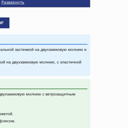
Развернуть
DF
ральной застежкой на двухзамковую молнию и
кой на двухзамковую молнию, с эластичной
двухзамковую молнию с ветрозащитным
нжетой.
 флисом.