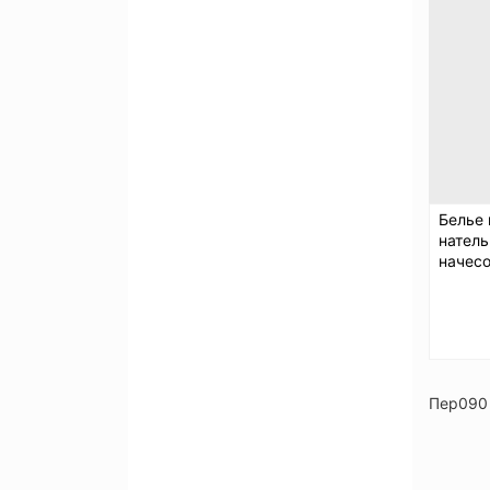
Белье
натель
начес
Пер090