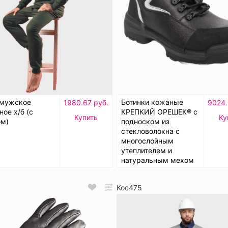
 мужское
Ботинки кожаные
1980.67 руб.
9024.
ное х/б (с
КРЕПКИЙ ОРЕШЕК® с
Купить
Ку
ом)
подноском из
стекловолокна с
многослойным
утеплителем и
натуральным мехом
Кос475