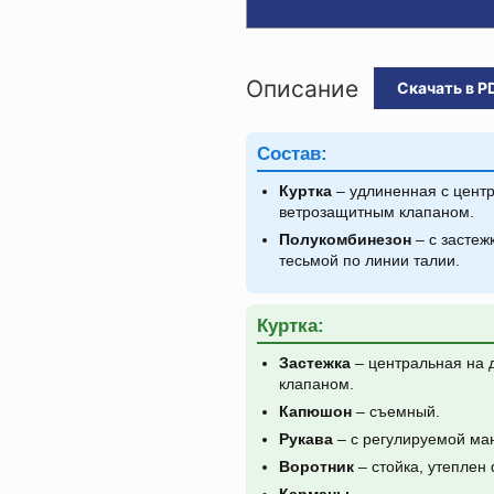
Описание
Скачать в P
Состав:
Куртка
– удлиненная с цент
ветрозащитным клапаном.
Полукомбинезон
– с застеж
тесьмой по линии талии.
Куртка:
Застежка
– центральная на 
клапаном.
Капюшон
– съемный.
Рукава
– с регулируемой ма
Воротник
– стойка, утеплен