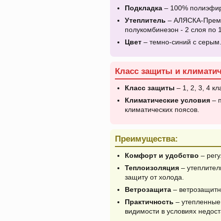
Подкладка
– 100% полиэфир 
Утеплитель
– АЛЯСКА-Премиум
полукомбинезон - 2 слоя по 1
Цвет
– темно-синий с серым
Класс защиты и климатич
Класс защиты
– 1, 2, 3, 4 кл
Климатические условия
– п
климатических поясов.
Преимущества:
Комфорт и удобство
– регу
Теплоизоляция
– утеплител
защиту от холода.
Ветрозащита
– ветрозащитны
Практичность
– утепленные
видимости в условиях недос