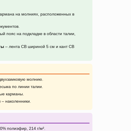
кармана на молниях, расположенных в
окументов.
й пояс на подкладке в области талии,
ты
– лента СВ шириной 5 см и кант СВ
двухзамковую молнию.
есьма по линии талии.
ые карманы.
ы
– наколенники.
0% полиэфир, 214 г/м².