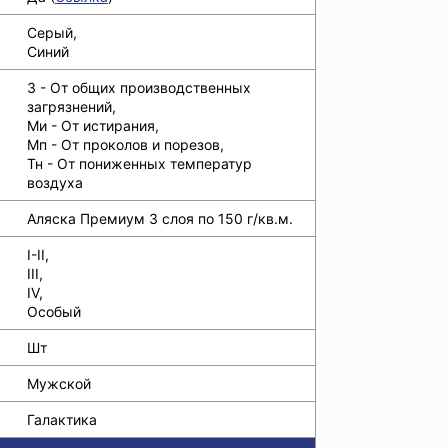
Серый,
Синий
З - От общих производственных
загрязнений,
Ми - От истирания,
Мп - От проколов и порезов,
Тн - От пониженных температур
воздуха
Аляска Премиум 3 слоя по 150 г/кв.м.
I-II,
III,
IV,
Особый
Шт
Мужской
Галактика