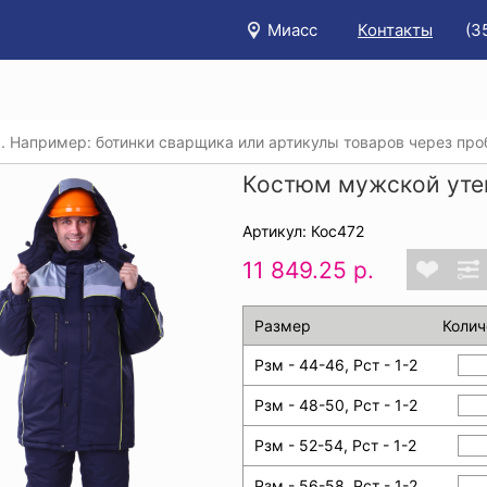
Миасс
Контакты
(3
/
Каталог
/
Спецодежда
/
Утепленные рабочие костюмы
/
Костюм мужской уте
Артикул: Кос472
11 849.25 р.
Размер
Колич
Рзм - 44-46, Рст - 1-2
Рзм - 48-50, Рст - 1-2
Рзм - 52-54, Рст - 1-2
Рзм - 56-58, Рст - 1-2