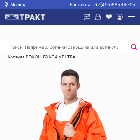
Москва
Контакты
+7(495)685-95-95
Главная
/
Каталог
/
Спецодежда
/
Влагозащитная спецодежда
/
Костюм РОКОН-БУКСА УЛЬТРА