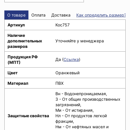
О товаре
Оплата
Доставка
Как определить размер?
Артикул
Кос757
Наличие
дополнительных
Уточняйте у менеджера
размеров
Продукция РФ
Да (
Ссылка
)
(МПТ)
Цвет
Оранжевый
Материал
ПВХ
Вн - Водонепроницаемая,
З - От общих производственных
загрязнений,
Ми - От истирания,
Защитные свойства
Нл - От продуктов легкой
фракции,
Нм - От нефтяных масел и