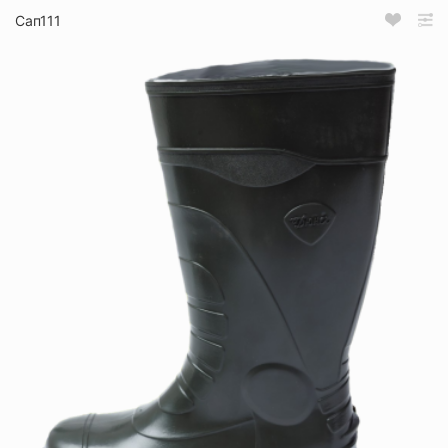
Сап111